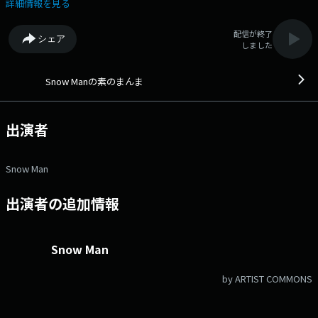
Twitter）ページは「https://twitter.com/snowman_ssw」 Snow
詳細情報を見る
Manのメンバーが週替わりでパーソナリティーを務める冠ラジオ番組。
グループの活動秘話やプライベートの裏話など、ここでしか聞けない
配信が終了
シェア
Snow Manの「素の」トークをどうぞお楽しみに！ 【コーナー紹
しました
介】 メールの件名にコーナー名をお書き添えの上、お送りください。
ラジオネームの記載もお忘れなく！ ■ふつおた メンバーに聞きたい
質問、みなさんの周りで起きたこと、お悩み相談など何でもOKで
Snow Manの素のまんま
す！ ■素の告白、私、実は… 誰にも話したことのない秘密や、過去
の失敗談など、「私、実は…」みたいなテンションでお書き下さい！
■素の会議 討論してほしいテーマを募集！そのテーマについて、メンバ
出演者
ーで話していくコーナーです！ ■Snow Manのここって、いいな
「Snow Manメンバーのマニアックないいところ」を送ってもらうコーナ
ーです お便りの宛先はこちら snowman@joqr.net 文化放送公
Snow Man
式X（旧Twitter）アカウントは「@joqrpr」 文化放送公式X（旧
Twitter）ハッシュタグは「#文化放送」 文化放送公式facebookページ
出演者の追加情報
は 「https://www.facebook.com/1134joqr」 文化放送公式LINEは
「@joqr_916」
Snow Man
by ARTIST COMMONS