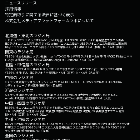
ニュースリリース
採用情報
特定商取引に関する法律に基づく表示
株式会社メディアプラットフォームラボについて
北海道・東北のラジオ局
ＨＢＣラジオ
ＳＴＶラジオ
AIR-G'（FM北海道）
FM NORTH WAVE
ＲＡＢ青森放送
エフエム青森
IBCラジオ
エフエム岩手
tbcラジオ
Date fm（エフエム仙台）
ABSラジオ
エフエム秋田
YBC山形放送
Rhythm Station エフエム山形
RFCラジオ福島
ふくしまFM
NHK AM（札幌）
NHK AM（仙台）
関東のラジオ局
TBSラジオ
文化放送
ニッポン放送
interfm
TOKYO FM
J-WAVE
ラジオ日本
BAYFM78
NACK5
ＦＭヨコハマ
LuckyFM 茨城放送
CRT栃木放送
RadioBerry
FM GUNMA
NHK AM（東京）
北陸・甲信越のラジオ局
ＢＳＮラジオ
FM NIIGATA
ＫＮＢラジオ
ＦＭとやま
MROラジオ
エフエム石川
FBCラジオ
FM福井
YBSラジオ
FM FUJI
SBCラジオ
ＦＭ長野
NHK AM（東京）
NHK AM（名古屋）
中部のラジオ局
CBCラジオ
東海ラジオ
ぎふチャン
ZIP-FM
FM AICHI
ＦＭ ＧＩＦＵ
SBSラジオ
K-MIX SHIZUOKA
レディオキューブ ＦＭ三重
NHK AM（名古屋）
近畿のラジオ局
ABCラジオ
MBSラジオ
OBCラジオ大阪
FM COCOLO
FM802
FM大阪
ラジオ関西
Kiss FM KOBE
e-radio FM滋賀
KBS京都ラジオ
α-STATION FM KYOTO
wbs和歌山放送
NHK AM（大阪）
中国・四国のラジオ局
BSSラジオ
エフエム山陰
ＲＳＫラジオ
ＦＭ岡山
RCCラジオ
広島FM
ＫＲＹ山口放送
エフエム山口
ＪＲＴ四国放送
FM徳島
RNC西日本放送
FM香川
RNB南海放送
FM愛媛
RKC高知放送
エフエム高知
NHK AM（広島）
NHK AM（松山）
九州・沖縄のラジオ局
RKBラジオ
KBCラジオ
LOVE FM
CROSS FM
FM FUKUOKA
エフエム佐賀
NBCラジオ
FM長崎
RKKラジオ
FMKエフエム熊本
OBSラジオ
エフエム大分
宮崎放送
エフエム宮崎
ＭＢＣラジオ
μＦＭ
RBCiラジオ
ラジオ沖縄
FM沖縄
NHK AM（福岡）
全国のラジオ局