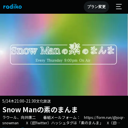
プラン変更
5/14
21:00-21:30
木
文化放送
Snow Manの素のまんま
ラウール、向井康二 番組メールフォーム： https://form.run/@joqr-
snowman X（旧Twitter）ハッシュタグは「素のまんま」 X（旧