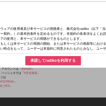
（土）06:25～06:50
ゼンツ しあわせ演歌・石原詢子です
承諾してradikoを利用する
er）アカウントは「
@joqrpr
」
er）ハッシュタグは「
#文化放送
」
ージは
om/1134joqr
」
qr_916
」