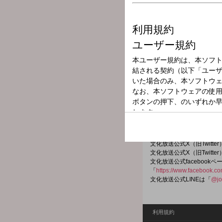
放送局
放送時間
2026年5月16日
番組名
せんねん灸プレ
番組メールアドレス：
oq@obc1314.co.jp
文化放送公式X（旧Twitt
文化放送公式X（旧Twitt
文化放送公式facebookペ
「
https://www.facebook.c
文化放送公式LINEは「
@jo
利用規約