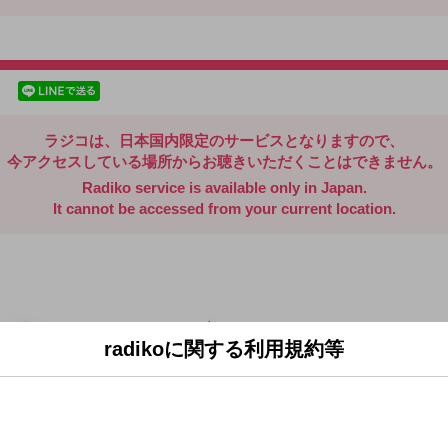
radiko.jp
facebookでシェア
lineでシェア
ラジコは、日本国内限定のサービスとなりますので、
今アクセスしている場所からお聴きいただくことはできません。
Radiko service is available only in Japan.
It cannot be accessed from your current location.
radikoに関する利用規約等