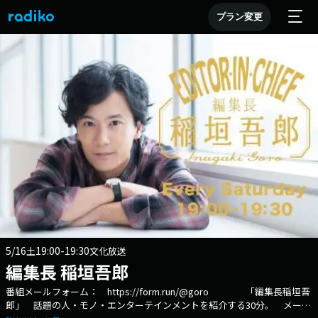
プラン変更
5/16
19:00-19:30
土
文化放送
編集長 稲垣吾郎
番組メールフォーム： https://form.run/@goro 「編集長稲垣吾
郎」 話題の人・モノ・エンターテインメントを紹介する30分。 メール