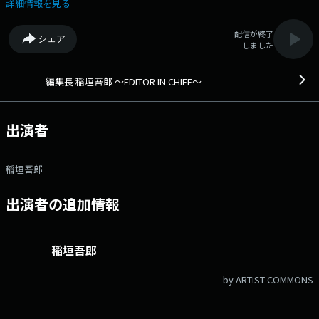
やSNSで 編集会議に参加してください。 文化放送公式X（旧
詳細情報を見る
Twitter）アカウントは「@joqrpr」 文化放送公式X（旧Twitter）ハッシ
ュタグは「#文化放送」 文化放送公式facebookページは
配信が終了
シェア
「https://www.facebook.com/1134joqr」 文化放送公式LINEは
しました
「@joqr_916」
編集長 稲垣吾郎 ～EDITOR IN CHIEF～
出演者
稲垣吾郎
出演者の追加情報
稲垣吾郎
by ARTIST COMMONS