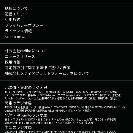
聴取について
配信エリア
利用規約
プライバシーポリシー
ライセンス情報
radiko news
株式会社radikoについて
ニュースリリース
採用情報
特定商取引に関する法律に基づく表示
株式会社メディアプラットフォームラボについて
北海道・東北のラジオ局
ＨＢＣラジオ
ＳＴＶラジオ
AIR-G'（FM北海道）
FM NORTH WAVE
ＲＡＢ青森放送
エフエム青森
IBCラジオ
エフエム岩手
tbcラジオ
Date fm（エフエム仙台）
ABSラジオ
エフエム秋田
YBC山形放送
Rhythm Station エフエム山形
RFCラジオ福島
ふくしまFM
NHK AM（札幌）
NHK AM（仙台）
関東のラジオ局
TBSラジオ
文化放送
ニッポン放送
interfm
TOKYO FM
J-WAVE
ラジオ日本
BAYFM78
NACK5
ＦＭヨコハマ
LuckyFM 茨城放送
CRT栃木放送
RadioBerry
FM GUNMA
NHK AM（東京）
北陸・甲信越のラジオ局
ＢＳＮラジオ
FM NIIGATA
ＫＮＢラジオ
ＦＭとやま
MROラジオ
エフエム石川
FBCラジオ
FM福井
YBSラジオ
FM FUJI
SBCラジオ
ＦＭ長野
NHK AM（東京）
NHK AM（名古屋）
中部のラジオ局
CBCラジオ
東海ラジオ
ぎふチャン
ZIP-FM
FM AICHI
ＦＭ ＧＩＦＵ
SBSラジオ
K-MIX SHIZUOKA