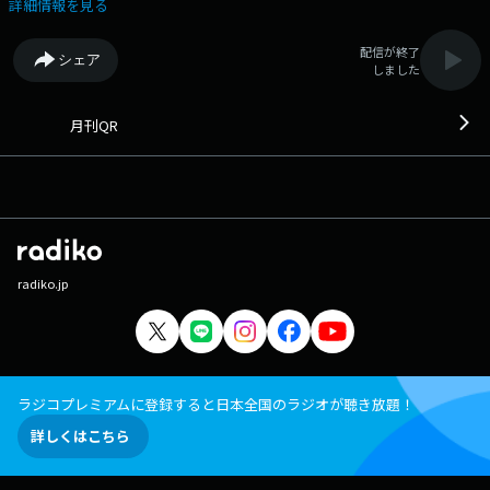
ージは 「https://www.facebook.com/1134joqr」 文化放送公式LINEは
詳細情報を見る
「@joqr_916」
配信が終了
シェア
しました
月刊QR
radiko.jp
ラジコプレミアムに登録すると日本全国のラジオが聴き放題！
詳しくはこちら