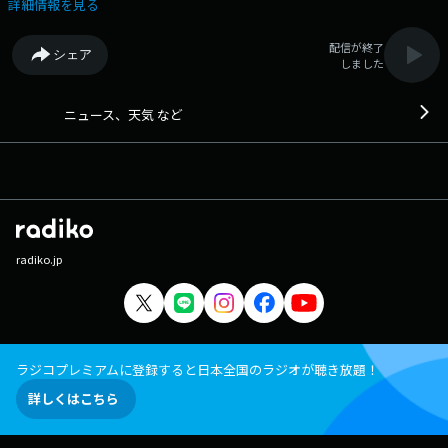
ージは 「https://www.facebook.com/1134joqr」 文化放送公式LINEは
詳細情報を見る
「@joqr_916」
配信が終了
シェア
しました
ニュース、天気 など
radiko.jp
ラジコプレミアムに登録すると日本全国のラジオが聴き放題！
詳しくはこちら