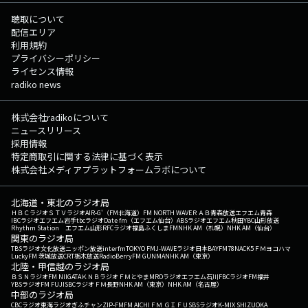
聴取について
配信エリア
利用規約
プライバシーポリシー
ライセンス情報
radiko news
株式会社radikoについて
ニュースリリース
採用情報
特定商取引に関する法律に基づく表示
株式会社メディアプラットフォームラボについて
北海道・東北のラジオ局
ＨＢＣラジオ
ＳＴＶラジオ
AIR-G'（FM北海道）
FM NORTH WAVE
ＲＡＢ青森放送
エフエム青森
IBCラジオ
エフエム岩手
tbcラジオ
Date fm（エフエム仙台）
ABSラジオ
エフエム秋田
YBC山形放送
Rhythm Station エフエム山形
RFCラジオ福島
ふくしまFM
NHK AM（札幌）
NHK AM（仙台）
関東のラジオ局
TBSラジオ
文化放送
ニッポン放送
interfm
TOKYO FM
J-WAVE
ラジオ日本
BAYFM78
NACK5
ＦＭヨコハマ
LuckyFM 茨城放送
CRT栃木放送
RadioBerry
FM GUNMA
NHK AM（東京）
北陸・甲信越のラジオ局
ＢＳＮラジオ
FM NIIGATA
ＫＮＢラジオ
ＦＭとやま
MROラジオ
エフエム石川
FBCラジオ
FM福井
YBSラジオ
FM FUJI
SBCラジオ
ＦＭ長野
NHK AM（東京）
NHK AM（名古屋）
中部のラジオ局
CBCラジオ
東海ラジオ
ぎふチャン
ZIP-FM
FM AICHI
ＦＭ ＧＩＦＵ
SBSラジオ
K-MIX SHIZUOKA