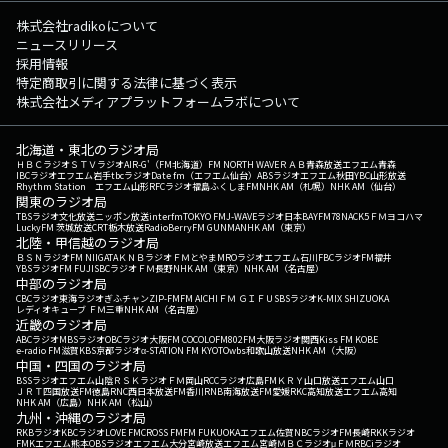
株式会社radikoについて
ニュースリリース
採用情報
特定商取引に関する法律に基づく表示
株式会社メディアプラットフォームラボについて
北海道・東北のラジオ局
ＨＢＣラジオ
ＳＴＶラジオ
AIR-G'（FM北海道）
FM NORTH WAVE
ＲＡＢ青森放送
エフエム青森
IBCラジオ
エフエム岩手
tbcラジオ
Date fm（エフエム仙台）
ABSラジオ
エフエム秋田
YBC山形放送
Rhythm Station エフエム山形
RFCラジオ福島
ふくしまFM
NHK AM（札幌）
NHK AM（仙台）
関東のラジオ局
TBSラジオ
文化放送
ニッポン放送
interfm
TOKYO FM
J-WAVE
ラジオ日本
BAYFM78
NACK5
ＦＭヨコハマ
LuckyFM 茨城放送
CRT栃木放送
RadioBerry
FM GUNMA
NHK AM（東京）
北陸・甲信越のラジオ局
ＢＳＮラジオ
FM NIIGATA
ＫＮＢラジオ
ＦＭとやま
MROラジオ
エフエム石川
FBCラジオ
FM福井
YBSラジオ
FM FUJI
SBCラジオ
ＦＭ長野
NHK AM（東京）
NHK AM（名古屋）
中部のラジオ局
CBCラジオ
東海ラジオ
ぎふチャン
ZIP-FM
FM AICHI
ＦＭ ＧＩＦＵ
SBSラジオ
K-MIX SHIZUOKA
レディオキューブ ＦＭ三重
NHK AM（名古屋）
近畿のラジオ局
ABCラジオ
MBSラジオ
OBCラジオ大阪
FM COCOLO
FM802
FM大阪
ラジオ関西
Kiss FM KOBE
e-radio FM滋賀
KBS京都ラジオ
α-STATION FM KYOTO
wbs和歌山放送
NHK AM（大阪）
中国・四国のラジオ局
BSSラジオ
エフエム山陰
ＲＳＫラジオ
ＦＭ岡山
RCCラジオ
広島FM
ＫＲＹ山口放送
エフエム山口
ＪＲＴ四国放送
FM徳島
RNC西日本放送
FM香川
RNB南海放送
FM愛媛
RKC高知放送
エフエム高知
NHK AM（広島）
NHK AM（松山）
九州・沖縄のラジオ局
RKBラジオ
KBCラジオ
LOVE FM
CROSS FM
FM FUKUOKA
エフエム佐賀
NBCラジオ
FM長崎
RKKラジオ
FMKエフエム熊本
OBSラジオ
エフエム大分
宮崎放送
エフエム宮崎
ＭＢＣラジオ
μＦＭ
RBCiラジオ