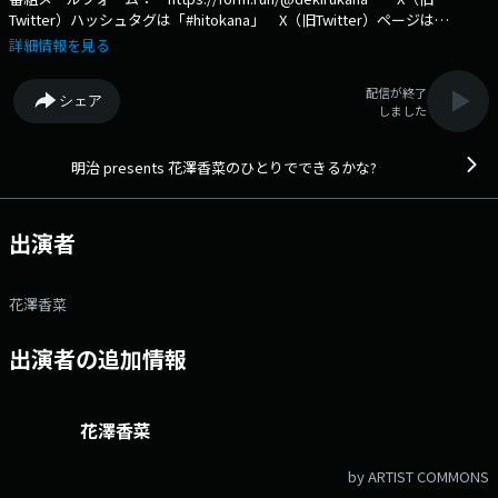
Twitter）ハッシュタグは「#hitokana」 X（旧Twitter）ページは
「https://twitter.com/hitokana_qr」 地上波：日 22:30～23:00
詳細情報を見る
QloveRストリーミング配信：木 21:30～22:00 声優・花澤香菜さんが
日々の出来事やお仕事のことなどをお話していくラジオ番組。 木曜の夜
配信が終了
シェア
は、花澤香菜さんの話を聞いてくれるかな？ 文化放送公式X（旧
しました
Twitter）アカウントは「@joqrpr」 文化放送公式X（旧Twitter）ハッシ
ュタグは「#文化放送」 文化放送公式facebookページは
「https://www.facebook.com/1134joqr」 文化放送公式LINEは
明治 presents 花澤香菜のひとりでできるかな?
「@joqr_916」
出演者
花澤香菜
出演者の追加情報
花澤香菜
by ARTIST COMMONS