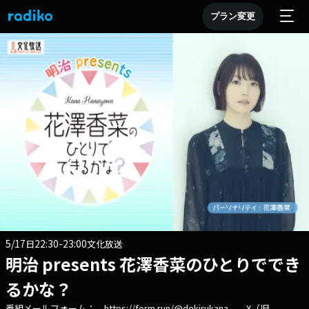
プラン変更
5/17
22:30-23:00
日
文化放送
明治 presents 花澤香菜のひとりででき
るかな？
番組メールフォーム： https://form.run/@dekirukana X（旧