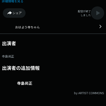
カウントは「@joqrpr」 文化放送公式X（旧Twitter）ハッシュタグは「#
詳細情報を見る
文化放送」 文化放送公式facebookページは
「https://www.facebook.com/1134joqr」 文化放送公式LINEは
配信が終了
シェア
「@joqr_916」
しました
おはよう寺ちゃん
出演者
寺島尚正
出演者の追加情報
寺島尚正
by ARTIST COMMONS