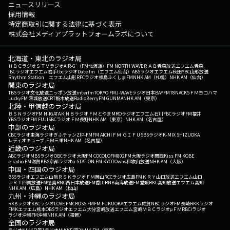
ニュースリリース
採用情報
特定商取引に関する法律に基づく表示
株式会社メディアプラットフォームラボについて
北海道・東北のラジオ局
ＨＢＣラジオ
ＳＴＶラジオ
AIR-G'（FM北海道）
FM NORTH WAVE
ＲＡＢ青森放送
エフエム青森
IBCラジオ
エフエム岩手
tbcラジオ
Date fm（エフエム仙台）
ABSラジオ
エフエム秋田
YBC山形放送
Rhythm Station エフエム山形
RFCラジオ福島
ふくしまFM
NHK AM（札幌）
NHK AM（仙台）
関東のラジオ局
TBSラジオ
文化放送
ニッポン放送
interfm
TOKYO FM
J-WAVE
ラジオ日本
BAYFM78
NACK5
ＦＭヨコハマ
LuckyFM 茨城放送
CRT栃木放送
RadioBerry
FM GUNMA
NHK AM（東京）
北陸・甲信越のラジオ局
ＢＳＮラジオ
FM NIIGATA
ＫＮＢラジオ
ＦＭとやま
MROラジオ
エフエム石川
FBCラジオ
FM福井
YBSラジオ
FM FUJI
SBCラジオ
ＦＭ長野
NHK AM（東京）
NHK AM（名古屋）
中部のラジオ局
CBCラジオ
東海ラジオ
ぎふチャン
ZIP-FM
FM AICHI
ＦＭ ＧＩＦＵ
SBSラジオ
K-MIX SHIZUOKA
レディオキューブ ＦＭ三重
NHK AM（名古屋）
近畿のラジオ局
ABCラジオ
MBSラジオ
OBCラジオ大阪
FM COCOLO
FM802
FM大阪
ラジオ関西
Kiss FM KOBE
e-radio FM滋賀
KBS京都ラジオ
α-STATION FM KYOTO
wbs和歌山放送
NHK AM（大阪）
中国・四国のラジオ局
BSSラジオ
エフエム山陰
ＲＳＫラジオ
ＦＭ岡山
RCCラジオ
広島FM
ＫＲＹ山口放送
エフエム山口
ＪＲＴ四国放送
FM徳島
RNC西日本放送
FM香川
RNB南海放送
FM愛媛
RKC高知放送
エフエム高知
NHK AM（広島）
NHK AM（松山）
九州・沖縄のラジオ局
RKBラジオ
KBCラジオ
LOVE FM
CROSS FM
FM FUKUOKA
エフエム佐賀
NBCラジオ
FM長崎
RKKラジオ
FMKエフエム熊本
OBSラジオ
エフエム大分
宮崎放送
エフエム宮崎
ＭＢＣラジオ
μＦＭ
RBCiラジオ
ラジオ沖縄
FM沖縄
NHK AM（福岡）
全国のラジオ局