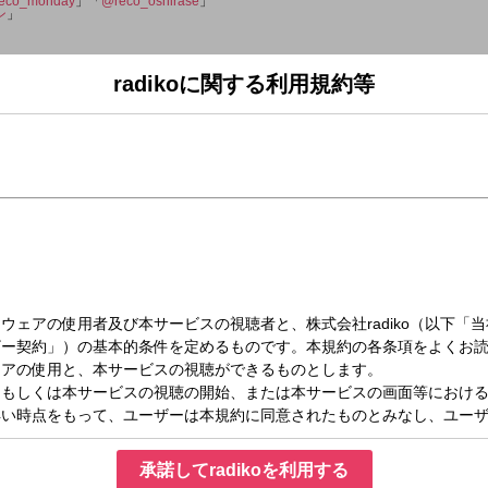
eco_monday
」「
@reco_oshirase
」
ン
」
」
radikoに関する利用規約等
LOVERADIO
介
いて即興でエピソードトークを披露するコーナー！
ナリティ、ディレクター、作家の3人がジャッジ！
強制終了します！
談
で解決するコーナー！
紹介して、その解決策をほかのリスナーさんから募集します！
紹介しながら最終的にリスナーのお悩みを解決します！
い曲リクエスト
いてほしい曲を募集してオンエアするコーナー！
の魅力やエピソードも添えて送ってね！
以外の楽曲でお願いします！
承諾してradikoを利用する
か？