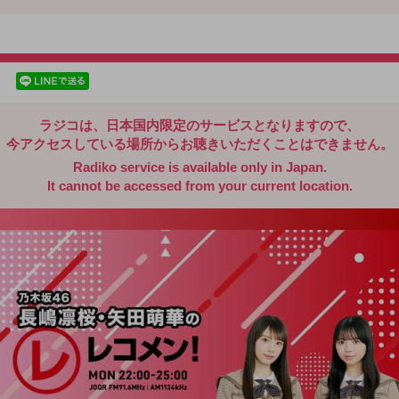
radiko.jp
facebookでシェア
lineでシェア
ラジコは、日本国内限定のサービスとなりますので、
今アクセスしている場所からお聴きいただくことはできません。
Radiko service is available only in Japan.
It cannot be accessed from your current location.