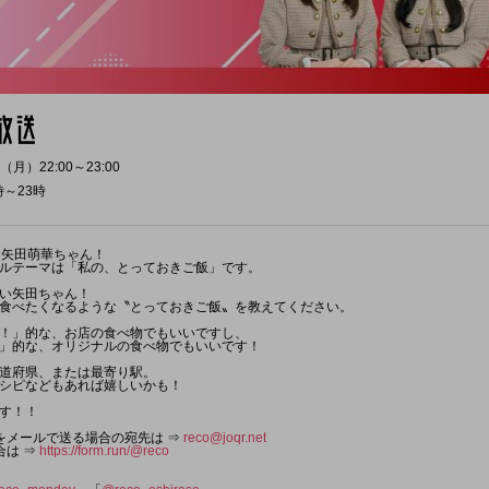
（月）22:00～23:00
時～23時
』矢田萌華ちゃん！
ルテーマは「私の、とっておきご飯」です。
い矢田ちゃん！
食べたくなるような〝とっておきご飯〟を教えてください。
！」的な、お店の食べ物でもいいですし、
」的な、オリジナルの食べ物でもいいです！
道府県、または最寄り駅。
シピなどもあれば嬉しいかも！
す！！
をメールで送る場合の宛先は ⇒
reco@joqr.net
合は ⇒
https://form.run/@reco