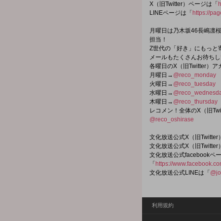
X（旧Twitter）ページは「
h
LINEページは「
https://pa
月曜日は乃木坂46長嶋凛桜
担当！
Z世代の「好き」にもっと
メールもたくさんお待ちし
各曜日のX（旧Twitter）
月曜日→
@reco_monday
火曜日→
@reco_tuesday
水曜日→
@reco_wednesd
木曜日→
@reco_thursday
レコメン！全体のX（旧Twi
@reco_oshirase
文化放送公式X（旧Twitt
文化放送公式X（旧Twitt
文化放送公式facebookペ
「
https://www.facebook.c
文化放送公式LINEは「
@jo
利用規約