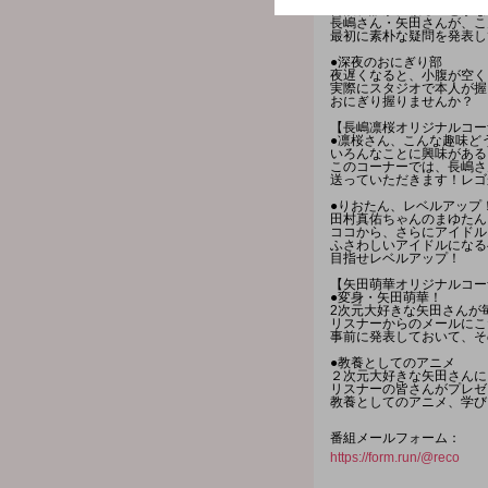
普段、誰かに頼ることがな
長嶋さん・矢田さんが、こ
最初に素朴な疑問を発表し
●深夜のおにぎり部
夜遅くなると、小腹が空く
実際にスタジオで本人が握
おにぎり握りませんか？
【長嶋凛桜オリジナルコー
●凛桜さん、こんな趣味ど
いろんなことに興味がある
このコーナーでは、長嶋さ
送っていただきます！レゴ
●りおたん、レベルアップ
田村真佑ちゃんのまゆたん
ココから、さらにアイドル
ふさわしいアイドルになる
目指せレベルアップ！
【矢田萌華オリジナルコー
●変身・矢田萌華！
2次元大好きな矢田さんが
リスナーからのメールにこ
事前に発表しておいて、そ
●教養としてのアニメ
２次元大好きな矢田さんに
リスナーの皆さんがプレゼ
教養としてのアニメ、学び
番組メールフォーム：
https://form.run/@reco