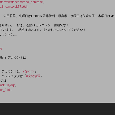
ttps://twitter.com/reco_oshirase
」
ge.line.me/ysk7716d
」
・矢田萌華、火曜日はtimelesz佐藤勝利・原嘉孝、水曜日は矢吹奈子、木曜日はM
寄り添い、「好き」を拡げるレコメンド番組です！
ています。 感想は #レコメン をつけてつぶやいてください！
アカウントは…
ay
tter）アカウントは
er）アカウントは「
@joqrpr
」
er）ハッシュタグは「
#文化放送
」
ージは
om/1134joqr
」
qr_916
」