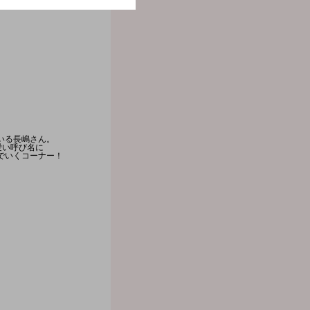
いる長嶋さん。
愛い呼び名に
でいくコーナー！