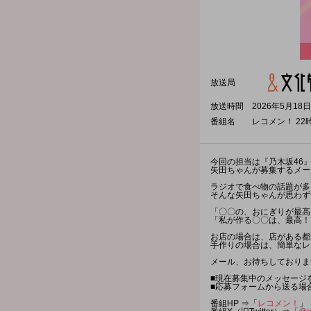
放送局
放送時間
2026年5月18日
番組名
レコメン！ 22
今回の担当は『乃木坂46
矢田ちゃんが募集するメー
ラジオで食べ物の話題が多
そんな矢田ちゃんが思わず
「〇〇の、おにぎりが最高
「私が作る〇〇は、最高！
お店の場合は、店がある都
手作りの場合は、簡単なレ
メール、お待ちしておりま
■現在募集中のメッセージ
■応募フォームから送る場
番組HP ⇒「
レコメン！
」