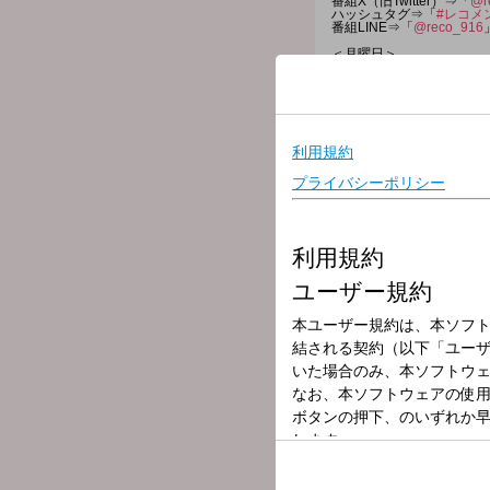
番組X（旧Twitter）⇒「
@r
ハッシュタグ⇒「
#レコメ
番組LINE⇒「
@reco_916
＜月曜日＞
22:00 オープニング
22:10 フリー
22:20 メール紹介
22:40
Aile The Shota の 
22:50 コーナー
22:55 アローアンス
23:00 コーナー＆メール紹
23:30 コーナー
23:40 これ、きいてー
23:50 アローアンス
24:00 全国オープニング
24:10 コーナー
24:25 メール
24:45 コーナー
24:55 エンディング
【お二人共通コーナー】
●トークジャッジ2/3
ランダムで引いた単語につ
トークを続けるかはパーソ
3人中2人が手を挙げたら
●みんなで解決！お悩み相
リスナーのお悩みをみんな
最初にリスナーのお悩みを
その後、集まったメールを
●長嶋・矢田に聞いてほし
パーソナリティの2人に聞
リクエストと合わせて楽曲
ただし、楽曲は乃木坂46
●たまには頼っていいです