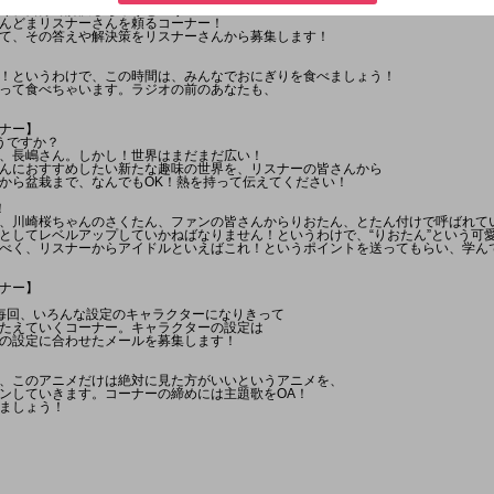
く、自分で解決しちゃうという
んどまリスナーさんを頼るコーナー！
て、その答えや解決策をリスナーさんから募集します！
！というわけで、この時間は、みんなでおにぎりを食べましょう！
って食べちゃいます。ラジオの前のあなたも、
ナー】
うですか？
、長嶋さん。しかし！世界はまだまだ広い！
んにおすすめしたい新たな趣味の世界を、リスナーの皆さんから
から盆栽まで、なんでもOK！熱を持って伝えてください！
！
、川崎桜ちゃんのさくたん、ファンの皆さんからりおたん、とたん付けで呼ばれて
としてレベルアップしていかねばなりません！というわけで、“りおたん”という可
べく、リスナーからアイドルといえばこれ！というポイントを送ってもらい、学ん
ナー】
毎回、いろんな設定のキャラクターになりきって
たえていくコーナー。キャラクターの設定は
の設定に合わせたメールを募集します！
、このアニメだけは絶対に見た方がいいというアニメを、
ンしていきます。コーナーの締めには主題歌をOA！
ましょう！