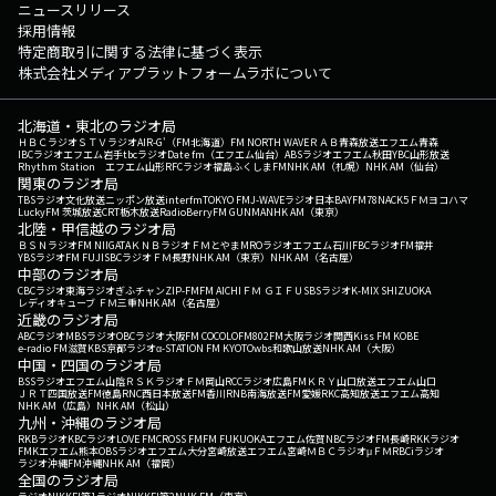
ニュースリリース
採用情報
特定商取引に関する法律に基づく表示
株式会社メディアプラットフォームラボについて
北海道・東北のラジオ局
ＨＢＣラジオ
ＳＴＶラジオ
AIR-G'（FM北海道）
FM NORTH WAVE
ＲＡＢ青森放送
エフエム青森
IBCラジオ
エフエム岩手
tbcラジオ
Date fm（エフエム仙台）
ABSラジオ
エフエム秋田
YBC山形放送
Rhythm Station エフエム山形
RFCラジオ福島
ふくしまFM
NHK AM（札幌）
NHK AM（仙台）
関東のラジオ局
TBSラジオ
文化放送
ニッポン放送
interfm
TOKYO FM
J-WAVE
ラジオ日本
BAYFM78
NACK5
ＦＭヨコハマ
LuckyFM 茨城放送
CRT栃木放送
RadioBerry
FM GUNMA
NHK AM（東京）
北陸・甲信越のラジオ局
ＢＳＮラジオ
FM NIIGATA
ＫＮＢラジオ
ＦＭとやま
MROラジオ
エフエム石川
FBCラジオ
FM福井
YBSラジオ
FM FUJI
SBCラジオ
ＦＭ長野
NHK AM（東京）
NHK AM（名古屋）
中部のラジオ局
CBCラジオ
東海ラジオ
ぎふチャン
ZIP-FM
FM AICHI
ＦＭ ＧＩＦＵ
SBSラジオ
K-MIX SHIZUOKA
レディオキューブ ＦＭ三重
NHK AM（名古屋）
近畿のラジオ局
ABCラジオ
MBSラジオ
OBCラジオ大阪
FM COCOLO
FM802
FM大阪
ラジオ関西
Kiss FM KOBE
e-radio FM滋賀
KBS京都ラジオ
α-STATION FM KYOTO
wbs和歌山放送
NHK AM（大阪）
中国・四国のラジオ局
BSSラジオ
エフエム山陰
ＲＳＫラジオ
ＦＭ岡山
RCCラジオ
広島FM
ＫＲＹ山口放送
エフエム山口
ＪＲＴ四国放送
FM徳島
RNC西日本放送
FM香川
RNB南海放送
FM愛媛
RKC高知放送
エフエム高知
NHK AM（広島）
NHK AM（松山）
九州・沖縄のラジオ局
RKBラジオ
KBCラジオ
LOVE FM
CROSS FM
FM FUKUOKA
エフエム佐賀
NBCラジオ
FM長崎
RKKラジオ
FMKエフエム熊本
OBSラジオ
エフエム大分
宮崎放送
エフエム宮崎
ＭＢＣラジオ
μＦＭ
RBCiラジオ
ラジオ沖縄
FM沖縄
NHK AM（福岡）
全国のラジオ局