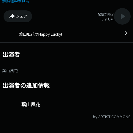
「https://x.com/hylkhp1134」 声優の葉山風花がパーソナリティ
詳細情報を見る
を担当。リスナーのみなさんがHappyでLuckyになるような番組をお送り
いたします！ 文化放送公式X（旧Twitter）アカウントは
配信が終了
シェア
「@joqrpr」 文化放送公式X（旧Twitter）ハッシュタグは「#文化放
しました
送」 文化放送公式facebookページは
「https://www.facebook.com/1134joqr」 文化放送公式LINEは
「@joqr_916」
葉山風花のHappy Lucky!
出演者
葉山風花
出演者の追加情報
葉山風花
by ARTIST COMMONS