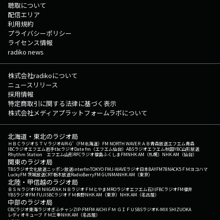
聴取について
配信エリア
利用規約
プライバシーポリシー
ライセンス情報
radiko news
株式会社radikoについて
ニュースリリース
採用情報
特定商取引に関する法律に基づく表示
株式会社メディアプラットフォームラボについて
北海道・東北のラジオ局
ＨＢＣラジオ
ＳＴＶラジオ
AIR-G'（FM北海道）
FM NORTH WAVE
ＲＡＢ青森放送
エフエム青森
IBCラジオ
エフエム岩手
tbcラジオ
Date fm（エフエム仙台）
ABSラジオ
エフエム秋田
YBC山形放送
Rhythm Station エフエム山形
RFCラジオ福島
ふくしまFM
NHK AM（札幌）
NHK AM（仙台）
関東のラジオ局
TBSラジオ
文化放送
ニッポン放送
interfm
TOKYO FM
J-WAVE
ラジオ日本
BAYFM78
NACK5
ＦＭヨコハマ
LuckyFM 茨城放送
CRT栃木放送
RadioBerry
FM GUNMA
NHK AM（東京）
北陸・甲信越のラジオ局
ＢＳＮラジオ
FM NIIGATA
ＫＮＢラジオ
ＦＭとやま
MROラジオ
エフエム石川
FBCラジオ
FM福井
YBSラジオ
FM FUJI
SBCラジオ
ＦＭ長野
NHK AM（東京）
NHK AM（名古屋）
中部のラジオ局
CBCラジオ
東海ラジオ
ぎふチャン
ZIP-FM
FM AICHI
ＦＭ ＧＩＦＵ
SBSラジオ
K-MIX SHIZUOKA
レディオキューブ ＦＭ三重
NHK AM（名古屋）