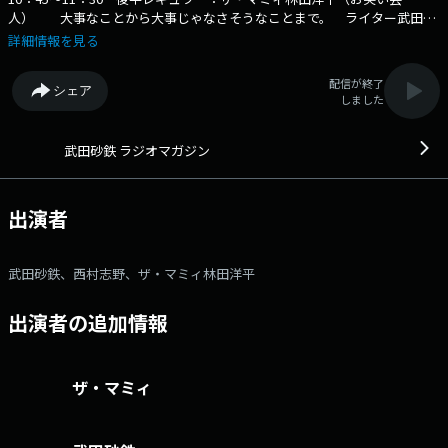
人） 大事なことから大事じゃなさそうなことまで。 ライター武田砂
鉄が"あなたの耳の渇きを潤す"生放送 X：rm_joqr Xハッシュタグ：
詳細情報を見る
#ラジオマガジン メール：rm@joqr.net 番組メールフォーム：
https://form.joqr.co.jp/@rm916 X（旧Twitter）ハッシュタグは「#ラ
配信が終了
シェア
ジオマガジン」 X（旧Twitter）ページは
しました
「https://x.com/rm_joqr」 政治、経済、芸能、カルチャー… 大
事なことから大事じゃなさそうなことまで・・・ライター武田砂鉄が”あ
なたの耳の渇きを潤す”3時間半の生ワイド番組 文化放送公式X（旧
武田砂鉄 ラジオマガジン
Twitter）アカウントは「@joqrpr」 文化放送公式X（旧Twitter）ハッシ
ュタグは「#文化放送」 文化放送公式facebookページは
「https://www.facebook.com/1134joqr」 文化放送公式LINEは
出演者
「@joqr_916」
武田砂鉄、西村志野、ザ・マミィ林田洋平
出演者の追加情報
ザ・マミィ