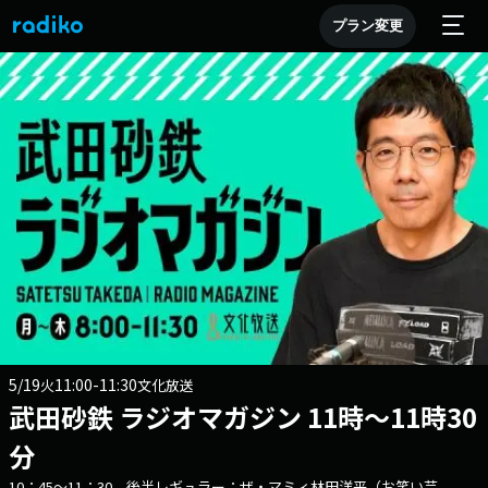
プラン変更
5/19
11:00-11:30
火
文化放送
武田砂鉄 ラジオマガジン 11時～11時30
分
10：45～11：30 後半レギュラー：ザ・マミィ林田洋平（お笑い芸