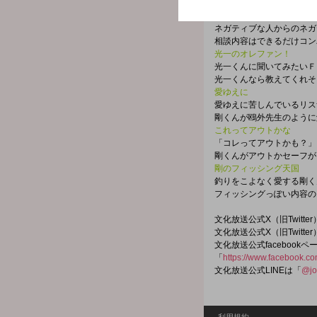
報告する必要が有るもの、
光一のドＳでアドバイス
ネガティブな人からのネガ
相談内容はできるだけコン
光一のオレファン！
光一くんに聞いてみたいＦ
光一くんなら教えてくれそ
愛ゆえに
愛ゆえに苦しんでいるリス
剛くんが鴎外先生のように
これってアウトかな
「コレってアウトかも？」
剛くんがアウトかセーフが
剛のフィッシング天国
釣りをこよなく愛する剛く
フィッシングっぽい内容の
文化放送公式X（旧Twitt
文化放送公式X（旧Twitt
文化放送公式facebookペ
「
https://www.facebook.c
文化放送公式LINEは「
@jo