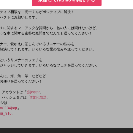
無いもの…どんなもんでもお待ちしています！
ティブ相談を、光一くんがポジティブに解決！
パクトにお願いします。
１に関するマニアックな質問から、他の人には聞けないけど、
うな車に関する素朴な疑問までなんでも送ってください！
ナー、愛ゆえに悲しんでいるリスナーの悩みを
解決してくれます。いろいろな愛の悩みを送ってください。
というリスナーのフェチを
ジャッジしていきます。いろいろなフェチを送ってください。
んに、海、魚、竿…などなど
お便りを送ってください！
er）アカウントは「
@joqrpr
」
er）ハッシュタグは「
#文化放送
」
ージは
om/1134joqr
」
qr_916
」