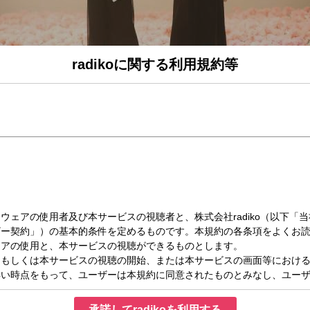
radikoに関する利用規約等
（火）21:30～22:00
どんなもんヤ！
ん、堂本剛くんの「ホントの気持ち」を毎週お届け！
美人
！ 悩み、愚痴、思いつき、ヒラメキ、提案、報告…なんでもOK!!
短いポエムを番組のエンディングで紹介。
とをポエムにして聞かせてください！
送ってください。 光一くんが興味の有りそうなこと、無さそうなこと…。
承諾してradikoを利用する