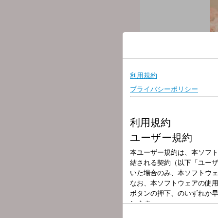
放送局
放送時間
2026年5月19日
番組名
DOMOTOの
番組メールフォーム：
https://form.run/@domoto
DOMOTOの堂本光一く
コーナー紹介
なんでもこいやのフツオタ
普通のお便りはこちらまで
お別れショートポエム
みなさんから送られてきた
身の回りで起こったできご
報告します。
光一くんに報告したいこと