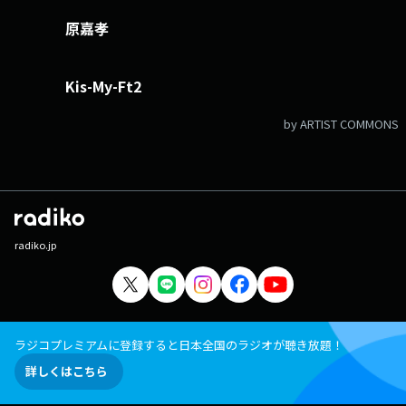
ーム： https://form.run/@reco X（旧Twitter）ページは
「https://twitter.com/reco_oshirase」 LINEページは
原嘉孝
「https://page.line.me/ysk7716d」 月曜日は乃木坂46長嶋凛桜・
矢田萌華、火曜日はtimelesz佐藤勝利・原嘉孝、水曜日は矢吹奈子、木曜
日はM!LKのリーダー・吉田仁人が担当！ Z世代の「好き」にもっと寄り
Kis-My-Ft2
添い、「好き」を拡げるレコメンド番組です！ メールもたくさんお待
ちしています。 感想は #レコメン をつけてつぶやいてください！ 各
by ARTIST COMMONS
曜日のX（旧Twitter）アカウントは… 月曜日→@reco_monday 火曜日
→@reco_tuesday 水曜日→@reco_wednesday 木曜日
→@reco_thursday レコメン！全体のX（旧Twitter）アカウントは
@reco_oshirase 文化放送公式X（旧Twitter）アカウントは
「@joqrpr」 文化放送公式X（旧Twitter）ハッシュタグは「#文化放
送」 文化放送公式facebookページは
「https://www.facebook.com/1134joqr」 文化放送公式LINEは
radiko.jp
「@joqr_916」
ラジコプレミアムに登録すると日本全国のラジオが聴き放題！
詳しくはこちら