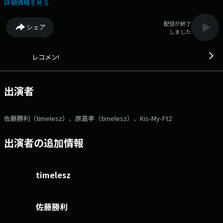
ョコミントなど様々な「これで3時間行けるか？」というテーマでお送り
詳細情報を見る
してきた佐藤勝利回。 今回のテーマは、みんな大好き「お寿司」で
す！ 前回の放送で勝利くん自ら 「お寿司の話なら3時間余裕でいけ
配信が終了
シェア
るかもしれない（本当はもっとニッチなやつがいいけど…ブツブ
しました
ツ…）」 と言っていたので、このテーマで放送を盛り上げていただきま
す！ ○好きな寿司ネタ ○回転寿司屋さん&回らないお寿司屋さんに
まつわる思い出 ○家でこんなお寿司作って食べたことあります！ ○
レコメン!
私、お寿司屋さんで働いてます！ ○この「寿司ビア」、勝利くん知って
ますか？ …などなど！お寿司に関することなら、どんなメールでも
OKです！ この放送を聴けば、あなたはきっとお寿司が食べたくて仕方
出演者
なくなる…はず！？ さらに、6月にお送りするスペシャルウィークの
お知らせもあります！ どんな企画をお送りするのか…こちらもお楽しみ
に！！ 24時05分ごろからは、『Kis-My-Ft2 キスマイRadio』をお届け
佐藤勝利（timelesz）、原嘉孝（timelesz）、Kis-My-Ft2
します。 ※現在募集中のメッセージを メールで送る場合の宛先は
⇒reco@joqr.net 応募フォームから送る場合は
出演者の追加情報
⇒https://form.run/@reco 番組HP ⇒「レコメン！」 番組X（旧
Twitter）⇒「@reco_tuesday」「@reco_oshirase」 ハッシュタグ
⇒「#レコメン」 番組LINE⇒「@reco_916」 ＜火曜日＞ 22:00
オープニング 22:15 コーナー・secondz、これ聞いた？ 22:25 メール
timelesz
22:40 コーナー・レコメン！テレフォンショッキング！ 22:55 アローアン
ス 23:00 テーマメール 23:40 コーナー・わたしのSTARTO SONGリクエ
スト！ 23:55 アローアンス 24:00 全国オープニング 24:05 Kis-My-Ft2
佐藤勝利
キスマイRadio 24:30 フリー・メール 24:45 コーナー・真夜中のいちゃ
もんポスト／今週のちゃぼす！ 24:55 エンディング 番組メールフォ