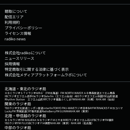
聴取について
配信エリア
利用規約
プライバシーポリシー
ライセンス情報
radiko news
株式会社radikoについて
ニュースリリース
採用情報
特定商取引に関する法律に基づく表示
株式会社メディアプラットフォームラボについて
北海道・東北のラジオ局
ＨＢＣラジオ
ＳＴＶラジオ
AIR-G'（FM北海道）
FM NORTH WAVE
ＲＡＢ青森放送
エフエム青森
IBCラジオ
エフエム岩手
tbcラジオ
Date fm（エフエム仙台）
ABSラジオ
エフエム秋田
YBC山形放送
Rhythm Station エフエム山形
RFCラジオ福島
ふくしまFM
NHK AM（札幌）
NHK AM（仙台）
関東のラジオ局
TBSラジオ
文化放送
ニッポン放送
interfm
TOKYO FM
J-WAVE
ラジオ日本
BAYFM78
NACK5
ＦＭヨコハマ
LuckyFM 茨城放送
CRT栃木放送
RadioBerry
FM GUNMA
NHK AM（東京）
北陸・甲信越のラジオ局
ＢＳＮラジオ
FM NIIGATA
ＫＮＢラジオ
ＦＭとやま
MROラジオ
エフエム石川
FBCラジオ
FM福井
YBSラジオ
FM FUJI
SBCラジオ
ＦＭ長野
NHK AM（東京）
NHK AM（名古屋）
中部のラジオ局