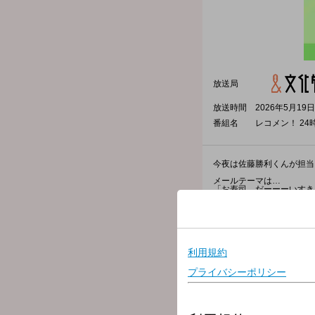
放送局
放送時間
2026年5月19日
番組名
レコメン！ 24
今夜は佐藤勝利くんが担当
メールテーマは…
「お寿司、だーーーいすき
これまでトラック、チョコ
今回のテーマは、みんな大
前回の放送で勝利くん自ら
「お寿司の話なら3時間余
と言っていたので、このテ
○好きな寿司ネタ
○回転寿司屋さん&回らな
○家でこんなお寿司作って
○私、お寿司屋さんで働い
○この「寿司ビア」、勝利