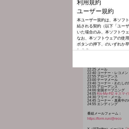
…などなど！お寿司に関す
この放送を聴けば、あなた
さらに、6月にお送りする
どんな企画をお送りするの
24時05分ごろからは、『Ki
※現在募集中のメッセージ
メールで送る場合の宛先は
応募フォームから送る場合
番組HP ⇒「
レコメン！
」
番組X（旧Twitter）⇒「
@r
ハッシュタグ⇒「
#レコメ
番組LINE⇒「
@reco_916
＜火曜日＞
22:00 オープニング
22:15 コーナー・secon
22:25 メール
22:40 コーナー・レコ
22:55 アローアンス
23:00 テーマメール
23:40 コーナー・わたしの
23:55 アローアンス
24:00 全国オープニング
24:05
Kis-My-Ft2 キスマイ
24:30 フリー・メール
24:45 コーナー・真夜
24:55 エンディング
番組メールフォーム：
https://form.run/@reco