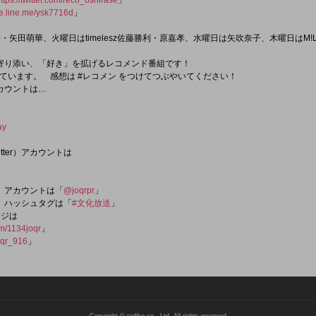
ttps://twitter.com/reco_oshirase
」
ge.line.me/ysk7716d
」
・矢田萌華、火曜日はtimelesz佐藤勝利・原嘉孝、水曜日は矢吹奈子、木曜日はM
寄り添い、「好き」を拡げるレコメンド番組です！
ています。 感想は #レコメン をつけてつぶやいてください！
アカウントは…
ay
tter）アカウントは
er）アカウントは「
@joqrpr
」
er）ハッシュタグは「
#文化放送
」
ージは
om/1134joqr
」
qr_916
」