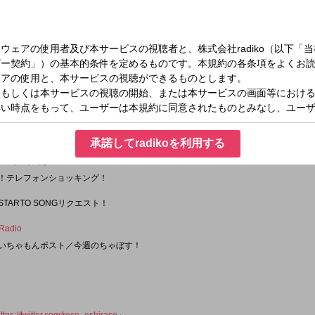
ることなら、どんなメールでもOKです！
はきっとお寿司が食べたくて仕方なくなる…はず！？
スペシャルウィークのお知らせもあります！
か…こちらもお楽しみに！！
s-My-Ft2 キスマイRadio』をお届けします。
を
⇒
reco@joqr.net
は⇒
https://form.run/@reco
eco_tuesday
」「
@reco_oshirase
」
ン
」
」
承諾してradikoを利用する
dz、これ聞いた？
メン！テレフォンショッキング！
STARTO SONGリクエスト！
Radio
中のいちゃもんポスト／今週のちゃぼす！