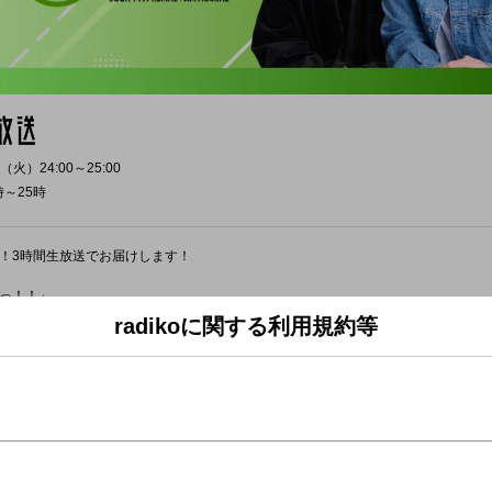
（火）24:00～25:00
時～25時
！3時間生放送でお届けします！
っ！！」
ミントなど様々な「これで3時間行けるか？」というテーマでお送りしてきた佐藤
radikoに関する利用規約等
好き「お寿司」です！
裕でいけるかもしれない（本当はもっとニッチなやつがいいけど…ブツブツ…）」
ーマで放送を盛り上げていただきます！
いお寿司屋さんにまつわる思い出
食べたことあります！
てます！
くん知ってますか？