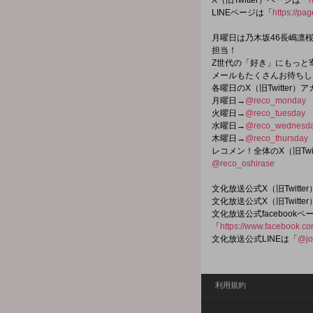
X（旧Twitter）ページは「
h
LINEページは「
https://pa
月曜日は乃木坂46長嶋凛桜
担当！
Z世代の「好き」にもっと
メールもたくさんお待ちし
各曜日のX（旧Twitter）
月曜日→
@reco_monday
火曜日→
@reco_tuesday
水曜日→
@reco_wednesd
木曜日→
@reco_thursday
レコメン！全体のX（旧Twi
@reco_oshirase
文化放送公式X（旧Twitt
文化放送公式X（旧Twitt
文化放送公式facebookペ
「
https://www.facebook.c
文化放送公式LINEは「
@jo
利用規約