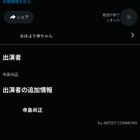
カウントは「@joqrpr」 文化放送公式X（旧Twitter）ハッシュタグは「#
詳細情報を見る
文化放送」 文化放送公式facebookページは
「https://www.facebook.com/1134joqr」 文化放送公式LINEは
配信が終了
シェア
「@joqr_916」
しました
おはよう寺ちゃん
出演者
寺島尚正
出演者の追加情報
寺島尚正
by ARTIST COMMONS