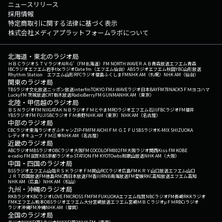
ニュースリリース
採用情報
特定商取引に関する法律に基づく表示
株式会社メディアプラットフォームラボについて
北海道・東北のラジオ局
ＨＢＣラジオ
ＳＴＶラジオ
AIR-G'（FM北海道）
FM NORTH WAVE
ＲＡＢ青森放送
エフエム青森
IBCラジオ
エフエム岩手
tbcラジオ
Date fm（エフエム仙台）
ABSラジオ
エフエム秋田
YBC山形放送
Rhythm Station エフエム山形
RFCラジオ福島
ふくしまFM
NHK AM（札幌）
NHK AM（仙台）
関東のラジオ局
TBSラジオ
文化放送
ニッポン放送
interfm
TOKYO FM
J-WAVE
ラジオ日本
BAYFM78
NACK5
ＦＭヨコハマ
LuckyFM 茨城放送
CRT栃木放送
RadioBerry
FM GUNMA
NHK AM（東京）
北陸・甲信越のラジオ局
ＢＳＮラジオ
FM NIIGATA
ＫＮＢラジオ
ＦＭとやま
MROラジオ
エフエム石川
FBCラジオ
FM福井
YBSラジオ
FM FUJI
SBCラジオ
ＦＭ長野
NHK AM（東京）
NHK AM（名古屋）
中部のラジオ局
CBCラジオ
東海ラジオ
ぎふチャン
ZIP-FM
FM AICHI
ＦＭ ＧＩＦＵ
SBSラジオ
K-MIX SHIZUOKA
レディオキューブ ＦＭ三重
NHK AM（名古屋）
近畿のラジオ局
ABCラジオ
MBSラジオ
OBCラジオ大阪
FM COCOLO
FM802
FM大阪
ラジオ関西
Kiss FM KOBE
e-radio FM滋賀
KBS京都ラジオ
α-STATION FM KYOTO
wbs和歌山放送
NHK AM（大阪）
中国・四国のラジオ局
BSSラジオ
エフエム山陰
ＲＳＫラジオ
ＦＭ岡山
RCCラジオ
広島FM
ＫＲＹ山口放送
エフエム山口
ＪＲＴ四国放送
FM徳島
RNC西日本放送
FM香川
RNB南海放送
FM愛媛
RKC高知放送
エフエム高知
NHK AM（広島）
NHK AM（松山）
九州・沖縄のラジオ局
RKBラジオ
KBCラジオ
LOVE FM
CROSS FM
FM FUKUOKA
エフエム佐賀
NBCラジオ
FM長崎
RKKラジオ
FMKエフエム熊本
OBSラジオ
エフエム大分
宮崎放送
エフエム宮崎
ＭＢＣラジオ
μＦＭ
RBCiラジオ
ラジオ沖縄
FM沖縄
NHK AM（福岡）
全国のラジオ局