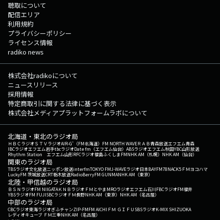
聴取について
配信エリア
利用規約
プライバシーポリシー
ライセンス情報
radiko news
株式会社radikoについて
ニュースリリース
採用情報
特定商取引に関する法律に基づく表示
株式会社メディアプラットフォームラボについて
北海道・東北のラジオ局
ＨＢＣラジオ
ＳＴＶラジオ
AIR-G'（FM北海道）
FM NORTH WAVE
ＲＡＢ青森放送
エフエム青森
IBCラジオ
エフエム岩手
tbcラジオ
Date fm（エフエム仙台）
ABSラジオ
エフエム秋田
YBC山形放送
Rhythm Station エフエム山形
RFCラジオ福島
ふくしまFM
NHK AM（札幌）
NHK AM（仙台）
関東のラジオ局
TBSラジオ
文化放送
ニッポン放送
interfm
TOKYO FM
J-WAVE
ラジオ日本
BAYFM78
NACK5
ＦＭヨコハマ
LuckyFM 茨城放送
CRT栃木放送
RadioBerry
FM GUNMA
NHK AM（東京）
北陸・甲信越のラジオ局
ＢＳＮラジオ
FM NIIGATA
ＫＮＢラジオ
ＦＭとやま
MROラジオ
エフエム石川
FBCラジオ
FM福井
YBSラジオ
FM FUJI
SBCラジオ
ＦＭ長野
NHK AM（東京）
NHK AM（名古屋）
中部のラジオ局
CBCラジオ
東海ラジオ
ぎふチャン
ZIP-FM
FM AICHI
ＦＭ ＧＩＦＵ
SBSラジオ
K-MIX SHIZUOKA
レディオキューブ ＦＭ三重
NHK AM（名古屋）