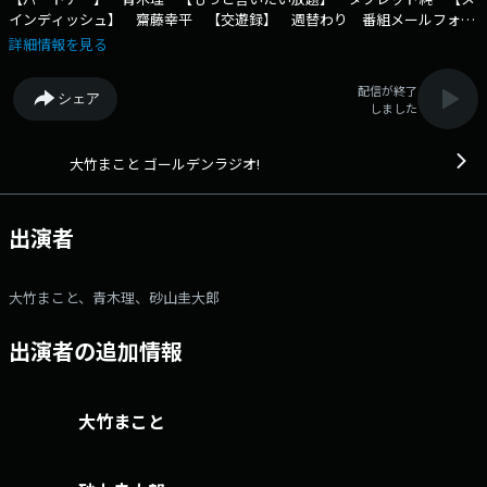
インディッシュ】 齋藤幸平 【交遊録】 週替わり 番組メールフォー
ム： https://form.run/@golden X（旧Twitter）ページは
詳細情報を見る
「https://twitter.com/1134golden」 facebookページは
「https://www.facebook.com/1134golden/」 “面白い”けれど”真
配信が終了
シェア
剣に”、”くだらない”けれど”正直に”。 価値観の急激な変化が迫られて
しました
いる今。 様々な歪みが生じ、いろいろな事件、難解な問題が日々起こっ
ています。 高齢者対策、団塊の世代の今後、少年犯罪、少子
化、・・・、細部では、コミュニケーションから生じる様々な事件、コン
大竹まこと ゴールデンラジオ!
プライアンスやモラルの問題、日本のあり方まで。 本当に大事なこと
は、”今”、”時代”に注目してゆき、個人がいろいろな問題に疑問を持ち、
考え、行動する事です。 「大竹まことゴールデンラジオ！」は、”大竹
出演者
まこと同世代”を中心に、全世代の男女に向けてお送りします。 厳しい
時代に、”頑張って生きている人たち”を応援し、番組を通じて楽しいこ
と、素敵に生きることを提案、日々変化するニュースを扱いながら、エン
大竹まこと、青木理、砂山圭大郎
タテインメントの心を忘れずに、”筋”の通った本気の発言をしてゆきま
す。 〒105-8002 文化放送 「ゴールデンラジオ」行き メールは
出演者の追加情報
golden@joqr.net 文化放送公式X（旧Twitter）アカウントは
「@joqrpr」 文化放送公式X（旧Twitter）ハッシュタグは「#文化放
送」 文化放送公式facebookページは
「https://www.facebook.com/1134joqr」 文化放送公式LINEは
大竹まこと
「@joqr_916」