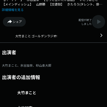
【メインディッシュ】 山野勝 【交遊録】 きたろう(タレント、俳
優) 番組メールフォーム： https://form.run/@golden X（旧
詳細情報を見る
Twitter）ページは「https://twitter.com/1134golden」 facebookページ
は「https://www.facebook.com/1134golden/」 “面白い”けれ
配信が終了
シェア
ど”真剣に”、”くだらない”けれど”正直に”。 価値観の急激な変化が迫ら
しました
れている今。 様々な歪みが生じ、いろいろな事件、難解な問題が日々起
こっています。 高齢者対策、団塊の世代の今後、少年犯罪、少子
化、・・・、細部では、コミュニケーションから生じる様々な事件、コン
大竹まこと ゴールデンラジオ!
プライアンスやモラルの問題、日本のあり方まで。 本当に大事なこと
は、”今”、”時代”に注目してゆき、個人がいろいろな問題に疑問を持ち、
考え、行動する事です。 「大竹まことゴールデンラジオ！」は、”大竹
出演者
まこと同世代”を中心に、全世代の男女に向けてお送りします。 厳しい
時代に、”頑張って生きている人たち”を応援し、番組を通じて楽しいこ
と、素敵に生きることを提案、日々変化するニュースを扱いながら、エン
大竹まこと、水谷加奈、砂山圭大郎
タテインメントの心を忘れずに、”筋”の通った本気の発言をしてゆきま
す。 〒105-8002 文化放送 「ゴールデンラジオ」行き メールは
出演者の追加情報
golden@joqr.net 文化放送公式X（旧Twitter）アカウントは
「@joqrpr」 文化放送公式X（旧Twitter）ハッシュタグは「#文化放
送」 文化放送公式facebookページは
「https://www.facebook.com/1134joqr」 文化放送公式LINEは
大竹まこと
「@joqr_916」