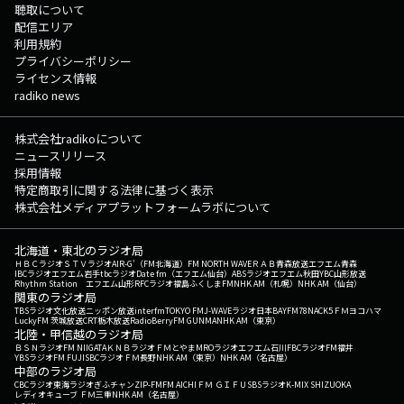
聴取について
配信エリア
利用規約
プライバシーポリシー
ライセンス情報
radiko news
株式会社radikoについて
ニュースリリース
採用情報
特定商取引に関する法律に基づく表示
株式会社メディアプラットフォームラボについて
北海道・東北のラジオ局
ＨＢＣラジオ
ＳＴＶラジオ
AIR-G'（FM北海道）
FM NORTH WAVE
ＲＡＢ青森放送
エフエム青森
IBCラジオ
エフエム岩手
tbcラジオ
Date fm（エフエム仙台）
ABSラジオ
エフエム秋田
YBC山形放送
Rhythm Station エフエム山形
RFCラジオ福島
ふくしまFM
NHK AM（札幌）
NHK AM（仙台）
関東のラジオ局
TBSラジオ
文化放送
ニッポン放送
interfm
TOKYO FM
J-WAVE
ラジオ日本
BAYFM78
NACK5
ＦＭヨコハマ
LuckyFM 茨城放送
CRT栃木放送
RadioBerry
FM GUNMA
NHK AM（東京）
北陸・甲信越のラジオ局
ＢＳＮラジオ
FM NIIGATA
ＫＮＢラジオ
ＦＭとやま
MROラジオ
エフエム石川
FBCラジオ
FM福井
YBSラジオ
FM FUJI
SBCラジオ
ＦＭ長野
NHK AM（東京）
NHK AM（名古屋）
中部のラジオ局
CBCラジオ
東海ラジオ
ぎふチャン
ZIP-FM
FM AICHI
ＦＭ ＧＩＦＵ
SBSラジオ
K-MIX SHIZUOKA
レディオキューブ ＦＭ三重
NHK AM（名古屋）