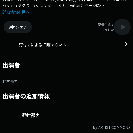
ハッシュタグは「#くにまる」 X（旧Twitter）ページは
「https://x.com/kunimaru_joqr」 「日曜ぐらいはゆっくりした
詳細情報を見る
い…」「日曜ぐらいは趣味に没頭したい…」「日曜ぐらいは子供と遊びた
い…」など、一週間の中でそれぞれ特別なことを思う日曜日。 日曜な
配信が終了
シェア
らではの、それぞれの過ごし方をみんなで共有し、明日からの一週間を気
しました
分新たに迎えられるよう、ゆったりとした空間をお届けする3時間で
す。 週替わりのゲストパートナーと、一週間に起こったエピソードや
ニュースを話しながら、リスナーの意見や感想も交え、みんなでリラック
野村くにまる 日曜ぐらいは･･･
スした時間を共有します。 文化放送公式X（旧Twitter）アカウント
は「@joqrpr」 文化放送公式X（旧Twitter）ハッシュタグは「#文化放
送」 文化放送公式facebookページは
出演者
「https://www.facebook.com/1134joqr」 文化放送公式LINEは
「@joqr_916」
野村邦丸
出演者の追加情報
野村邦丸
by ARTIST COMMONS