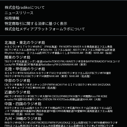
株式会社radikoについて
ニュースリリース
採用情報
特定商取引に関する法律に基づく表示
株式会社メディアプラットフォームラボについて
北海道・東北のラジオ局
ＨＢＣラジオ
ＳＴＶラジオ
AIR-G'（FM北海道）
FM NORTH WAVE
ＲＡＢ青森放送
エフエム青森
IBCラジオ
エフエム岩手
tbcラジオ
Date fm（エフエム仙台）
ABSラジオ
エフエム秋田
YBC山形放送
Rhythm Station エフエム山形
RFCラジオ福島
ふくしまFM
NHK AM（札幌）
NHK AM（仙台）
関東のラジオ局
TBSラジオ
文化放送
ニッポン放送
interfm
TOKYO FM
J-WAVE
ラジオ日本
BAYFM78
NACK5
ＦＭヨコハマ
LuckyFM 茨城放送
CRT栃木放送
RadioBerry
FM GUNMA
NHK AM（東京）
北陸・甲信越のラジオ局
ＢＳＮラジオ
FM NIIGATA
ＫＮＢラジオ
ＦＭとやま
MROラジオ
エフエム石川
FBCラジオ
FM福井
YBSラジオ
FM FUJI
SBCラジオ
ＦＭ長野
NHK AM（東京）
NHK AM（名古屋）
中部のラジオ局
CBCラジオ
東海ラジオ
ぎふチャン
ZIP-FM
FM AICHI
ＦＭ ＧＩＦＵ
SBSラジオ
K-MIX SHIZUOKA
レディオキューブ ＦＭ三重
NHK AM（名古屋）
近畿のラジオ局
ABCラジオ
MBSラジオ
OBCラジオ大阪
FM COCOLO
FM802
FM大阪
ラジオ関西
Kiss FM KOBE
e-radio FM滋賀
KBS京都ラジオ
α-STATION FM KYOTO
wbs和歌山放送
NHK AM（大阪）
中国・四国のラジオ局
BSSラジオ
エフエム山陰
ＲＳＫラジオ
ＦＭ岡山
RCCラジオ
広島FM
ＫＲＹ山口放送
エフエム山口
ＪＲＴ四国放送
FM徳島
RNC西日本放送
FM香川
RNB南海放送
FM愛媛
RKC高知放送
エフエム高知
NHK AM（広島）
NHK AM（松山）
九州・沖縄のラジオ局
RKBラジオ
KBCラジオ
LOVE FM
CROSS FM
FM FUKUOKA
エフエム佐賀
NBCラジオ
FM長崎
RKKラジオ
FMKエフエム熊本
OBSラジオ
エフエム大分
宮崎放送
エフエム宮崎
ＭＢＣラジオ
μＦＭ
RBCiラジオ