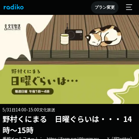
プラン変更
5/31
14:00-15:00
日
文化放送
野村くにまる 日曜ぐらいは・・・ 14
時～15時
番組メールフォーム： https://form.run/@kunimaru X（旧Twitter）