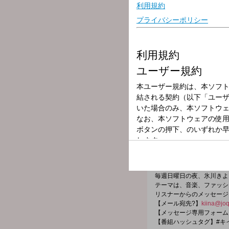
放送局
放送時間
2026年5月31日
番組名
氷川きよし 〜KII
番組メールフォーム：
https://form.joqr.co.jp/@kii
X（旧Twitter）ハッシュ
X（旧Twitter）ページは「
h
毎週日曜日の夜、氷川きよ
テーマは、音楽、ファッシ
リスナーからのメッセージ
【メール宛先?】
kiina@joq
【メッセージ専用フォーム
【番組ハッシュタグ】#キ