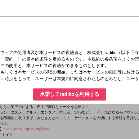
（日）17:30～17:45
 NIGHT〜
na
タグは「
＃キイナイト
」
承諾してradikoを利用する
ttps://x.com/kiinight_joqr
」
しと小宅アナによる、自由で爽快なトークをお届け！
ョン、コスメ、グルメ、エンタメ、推し活、SNSなど、、今、気になるモノやトレ
も積極的に取り上げ、みなさんとのコミュニケーションを大切にする番組を目指し
r.net
】
https://form.joqr.co.jp/@kiina
イナイト