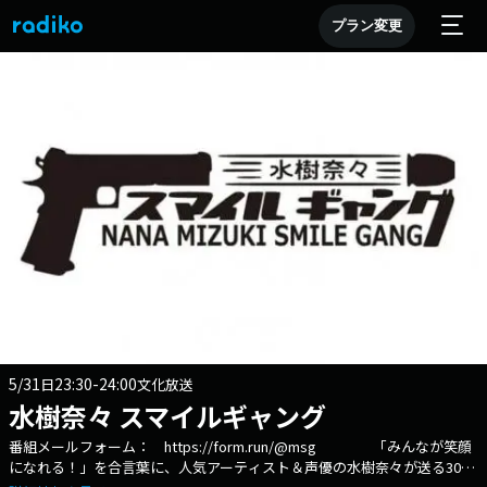
プラン変更
5/31
23:30-24:00
日
文化放送
水樹奈々 スマイルギャング
番組メールフォーム： https://form.run/@msg 「みんなが笑顔
になれる！」を合言葉に、人気アーティスト＆声優の水樹奈々が送る30分