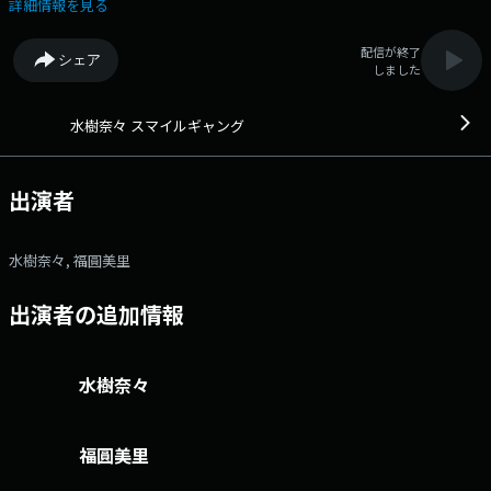
間。 文化放送公式X（旧Twitter）アカウントは「@joqrpr」 文化
詳細情報を見る
放送公式X（旧Twitter）ハッシュタグは「#文化放送」 文化放送公式
facebookページは 「https://www.facebook.com/1134joqr」 文化放
配信が終了
シェア
送公式LINEは「@joqr_916」
しました
水樹奈々 スマイルギャング
出演者
水樹奈々, 福圓美里
出演者の追加情報
水樹奈々
福圓美里