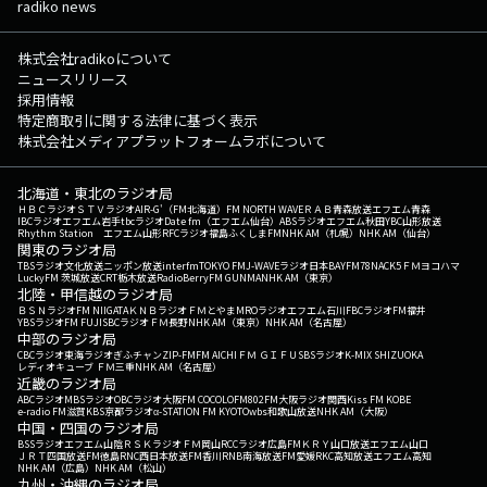
radiko news
株式会社radikoについて
ニュースリリース
採用情報
特定商取引に関する法律に基づく表示
株式会社メディアプラットフォームラボについて
北海道・東北のラジオ局
ＨＢＣラジオ
ＳＴＶラジオ
AIR-G'（FM北海道）
FM NORTH WAVE
ＲＡＢ青森放送
エフエム青森
IBCラジオ
エフエム岩手
tbcラジオ
Date fm（エフエム仙台）
ABSラジオ
エフエム秋田
YBC山形放送
Rhythm Station エフエム山形
RFCラジオ福島
ふくしまFM
NHK AM（札幌）
NHK AM（仙台）
関東のラジオ局
TBSラジオ
文化放送
ニッポン放送
interfm
TOKYO FM
J-WAVE
ラジオ日本
BAYFM78
NACK5
ＦＭヨコハマ
LuckyFM 茨城放送
CRT栃木放送
RadioBerry
FM GUNMA
NHK AM（東京）
北陸・甲信越のラジオ局
ＢＳＮラジオ
FM NIIGATA
ＫＮＢラジオ
ＦＭとやま
MROラジオ
エフエム石川
FBCラジオ
FM福井
YBSラジオ
FM FUJI
SBCラジオ
ＦＭ長野
NHK AM（東京）
NHK AM（名古屋）
中部のラジオ局
CBCラジオ
東海ラジオ
ぎふチャン
ZIP-FM
FM AICHI
ＦＭ ＧＩＦＵ
SBSラジオ
K-MIX SHIZUOKA
レディオキューブ ＦＭ三重
NHK AM（名古屋）
近畿のラジオ局
ABCラジオ
MBSラジオ
OBCラジオ大阪
FM COCOLO
FM802
FM大阪
ラジオ関西
Kiss FM KOBE
e-radio FM滋賀
KBS京都ラジオ
α-STATION FM KYOTO
wbs和歌山放送
NHK AM（大阪）
中国・四国のラジオ局
BSSラジオ
エフエム山陰
ＲＳＫラジオ
ＦＭ岡山
RCCラジオ
広島FM
ＫＲＹ山口放送
エフエム山口
ＪＲＴ四国放送
FM徳島
RNC西日本放送
FM香川
RNB南海放送
FM愛媛
RKC高知放送
エフエム高知
NHK AM（広島）
NHK AM（松山）
九州・沖縄のラジオ局