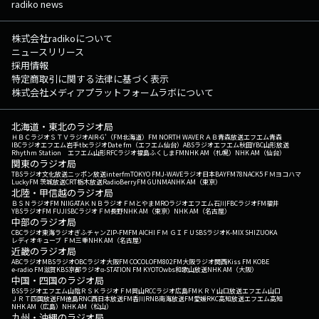
radiko news
株式会社radikoについて
ニュースリリース
採用情報
特定商取引に関する法律に基づく表示
株式会社メディアプラットフォームラボについて
北海道・東北のラジオ局
ＨＢＣラジオ
ＳＴＶラジオ
AIR-G'（FM北海道）
FM NORTH WAVE
ＲＡＢ青森放送
エフエム青森
IBCラジオ
エフエム岩手
tbcラジオ
Date fm（エフエム仙台）
ABSラジオ
エフエム秋田
YBC山形放送
Rhythm Station エフエム山形
RFCラジオ福島
ふくしまFM
NHK AM（札幌）
NHK AM（仙台）
関東のラジオ局
TBSラジオ
文化放送
ニッポン放送
interfm
TOKYO FM
J-WAVE
ラジオ日本
BAYFM78
NACK5
ＦＭヨコハマ
LuckyFM 茨城放送
CRT栃木放送
RadioBerry
FM GUNMA
NHK AM（東京）
北陸・甲信越のラジオ局
ＢＳＮラジオ
FM NIIGATA
ＫＮＢラジオ
ＦＭとやま
MROラジオ
エフエム石川
FBCラジオ
FM福井
YBSラジオ
FM FUJI
SBCラジオ
ＦＭ長野
NHK AM（東京）
NHK AM（名古屋）
中部のラジオ局
CBCラジオ
東海ラジオ
ぎふチャン
ZIP-FM
FM AICHI
ＦＭ ＧＩＦＵ
SBSラジオ
K-MIX SHIZUOKA
レディオキューブ ＦＭ三重
NHK AM（名古屋）
近畿のラジオ局
ABCラジオ
MBSラジオ
OBCラジオ大阪
FM COCOLO
FM802
FM大阪
ラジオ関西
Kiss FM KOBE
e-radio FM滋賀
KBS京都ラジオ
α-STATION FM KYOTO
wbs和歌山放送
NHK AM（大阪）
中国・四国のラジオ局
BSSラジオ
エフエム山陰
ＲＳＫラジオ
ＦＭ岡山
RCCラジオ
広島FM
ＫＲＹ山口放送
エフエム山口
ＪＲＴ四国放送
FM徳島
RNC西日本放送
FM香川
RNB南海放送
FM愛媛
RKC高知放送
エフエム高知
NHK AM（広島）
NHK AM（松山）
九州・沖縄のラジオ局