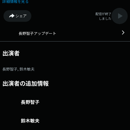
ナリスト） 番組「X」 アカウントは「@update_joqr」
詳細情報を見る
https://x.com/update_joqr ハッシュタグ #長野智子アップデート
番組メールフォーム： https://form.run/@joqr-up X（旧Twitter）ハ
配信が終了
シェア
ッシュタグは「#長野智子アップデート」 X（旧Twitter）ページは
しました
「https://twitter.com/update_joqr」 月 15:00～17:00 火～金
15:00～17:35 パーソナリティ長野智子を中心に、政治・経済・カルチ
ャーなど様々なジャンルのスペシャルストともにお送りするニュース情報
長野智子アップデート
プログラム。 今日起きたニュースを生活者目線で丁寧に振り返りつつ、
最新情報もいち早くアップデート。 時に優しく、時に強く、 時に面白
く！世の中の動きを知り、次の一歩を考える共創型ラジオです。 文
出演者
化放送公式X（旧Twitter）アカウントは「@joqrpr」 文化放送公式X（旧
Twitter）ハッシュタグは「#文化放送」 文化放送公式facebookページ
は 「https://www.facebook.com/1134joqr」 文化放送公式LINEは
長野智子, 鈴木敏夫
「@joqr_916」
出演者の追加情報
長野智子
鈴木敏夫