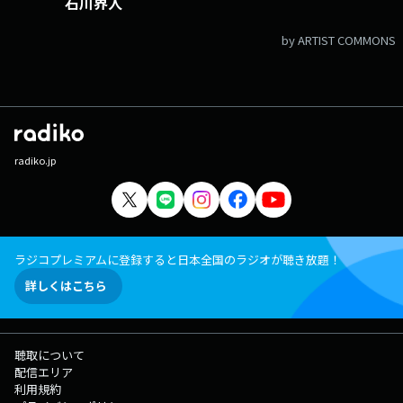
石川界人
な気がする感じのいろいろな名言をご紹介していくコーナー。皆さんから
も「ダ名言」募集します。偉人のものから、身の回りの人のものまで、あ
なたの中のダ名言を送ってください。 ダメクエスチョン リスナーさ
by ARTIST COMMONS
んからいただいた２択の質問に『どちらの方が嫌か・自分的にはダメか』
を2人それぞれの意見を出していく究極のクエスチョンコーナーで
す。 普通。 リスナーのあなたが生活の中で感じた『普通に大事な
事』をみんなで改めて認識していくコーナーです。 こいつら言ってま
した いろんなことを言いっぱなしで放置するという、無責任極まりない
パーソナリティである斉藤壮馬と石川界人。 そんな二人が有言不実行の
ままにしている様々なタスクを、二人より番組のことを覚えているであろ
radiko.jp
うリスナーの皆さんに、公開でチクってもらうコーナーです。 有限不実
行な物の数々、DJCDやアーカイブを聞いて送って下さいね。お待ちして
います。 ダメラジの次の企画を決めるのは、あなたのチクリメールかも
知れません。 っすね～ 石川界人が、先輩相手にとっさに出ちゃう謎
の口癖にちなんで、石川界人がいろんなパターンの「っすね～」をニュア
ラジコプレミアムに登録すると日本全国のラジオが聴き放題！
ンスを込めて披露。 それを斉藤壮馬が、日本語に翻訳するというクイズ
コーナーです。 『○○すね』で終るお題メールお待ちしていま
詳しくはこちら
す。 文化放送公式X（旧Twitter）アカウントは「@joqrpr」 文化
放送公式X（旧Twitter）ハッシュタグは「#文化放送」 文化放送公式
facebookページは 「https://www.facebook.com/1134joqr」 文化放
送公式LINEは「@joqr_916」
聴取について
配信エリア
利用規約