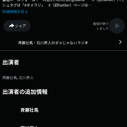
シュタグは「#ダメラジ」 X（旧Twitter）ページは
「https://x.com/dameradi」 ＜イベント情報＞ 【斉藤壮馬・石
詳細情報を見る
川界人のダメじゃないラジオ 俺らラジオがしたいです】 ■公演日時：
2025年10月12日（日） ■出演：斉藤壮馬、石川界人、小野大輔（ゲス
配信が終了
シェア
ト）、羽多野渉（ゲスト）
しました
https://www.joqr.co.jp/lp/dame/event2025/ 斉藤壮馬・石川界人の2
人がお送りする、聞いているあなたを”ダメにしちゃう…”かもしれないラ
ジオ、それがダメラジです。 二人の普段のトークをほぼ実寸大（？）
斉藤壮馬・石川界人のダメじゃないラジオ
でおとどけしちゃうラジオ番組。 仲良し二人でしゃべってると、ちょっ
と ” ダメ ” なことばかり話しちゃいそうなので、ぜひ皆さんのメールで支
えてくださいね！ コーナー紹介 ダメ安箱 リスナーさん自身や、リ
出演者
スナーさんの周りのダメな人の行動などを報告してもらい、二人でトーク
を広げていきます。そもそも許せるか許せないか、もしくはいい対処法が
あるのか… 性格が大きく違う二人で考えていきます。ぜひ、皆さまの周
斉藤壮馬, 石川界人
りのダメな行動をお送りください！ 壮馬君・界人君聞いてくださ
い。 リスナーさんから自分が最近はまっていることなどを送ってもら
出演者の追加情報
い、二人にお勧めしてもらいます。はまるとそれを極めようとしがちな二
人が、興味を持つような新たな世界のメール、お待ちしています。 ダ
メラジ写真館 公式サイトを盛り上げたいので、皆さんから写真のアイデ
アを募集します。これぞというものを１枚とって公式サイトにアップしま
斉藤壮馬
す。見てみたいポーズや、○○をしているときの写真というテーマをお待
ちしています。 今週のダ名言 皆さんの身の回りの人や、偉人が言っ
ていた、一見ちょっとダメそうな言葉なんだけど、実は奥が深い・・よう