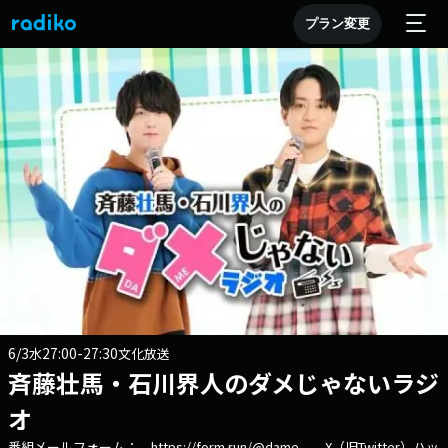
プラン変更
6/3
27:00-27:30
水
文化放送
斉藤壮馬・石川界人のダメじゃないラジ
オ
番組メールフォーム： https://form.run/@dame X（旧Twitter）ハッ