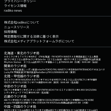
プライバシーポリシー
ライセンス情報
radiko news
株式会社radikoについて
ニュースリリース
採用情報
特定商取引に関する法律に基づく表示
株式会社メディアプラットフォームラボについて
北海道・東北のラジオ局
ＨＢＣラジオ
ＳＴＶラジオ
AIR-G'（FM北海道）
FM NORTH WAVE
ＲＡＢ青森放送
エフエム青森
IBCラジオ
エフエム岩手
tbcラジオ
Date fm（エフエム仙台）
ABSラジオ
エフエム秋田
YBC山形放送
Rhythm Station エフエム山形
RFCラジオ福島
ふくしまFM
NHK AM（札幌）
NHK AM（仙台）
関東のラジオ局
TBSラジオ
文化放送
ニッポン放送
interfm
TOKYO FM
J-WAVE
ラジオ日本
BAYFM78
NACK5
ＦＭヨコハマ
LuckyFM 茨城放送
CRT栃木放送
RadioBerry
FM GUNMA
NHK AM（東京）
北陸・甲信越のラジオ局
ＢＳＮラジオ
FM NIIGATA
ＫＮＢラジオ
ＦＭとやま
MROラジオ
エフエム石川
FBCラジオ
FM福井
YBSラジオ
FM FUJI
SBCラジオ
ＦＭ長野
NHK AM（東京）
NHK AM（名古屋）
中部のラジオ局
CBCラジオ
東海ラジオ
ぎふチャン
ZIP-FM
FM AICHI
ＦＭ ＧＩＦＵ
SBSラジオ
K-MIX SHIZUOKA
レディオキューブ ＦＭ三重
NHK AM（名古屋）
近畿のラジオ局
ABCラジオ
MBSラジオ
OBCラジオ大阪
FM COCOLO
FM802
FM大阪
ラジオ関西
Kiss FM KOBE
e-radio FM滋賀
KBS京都ラジオ
α-STATION FM KYOTO
wbs和歌山放送
NHK AM（大阪）
中国・四国のラジオ局
BSSラジオ
エフエム山陰
ＲＳＫラジオ
ＦＭ岡山
RCCラジオ
広島FM
ＫＲＹ山口放送
エフエム山口