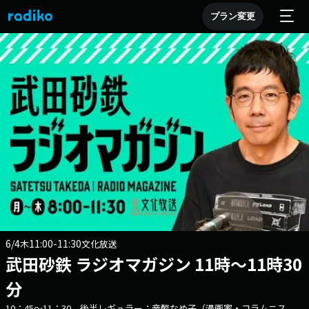
プラン変更
6/4
11:00-11:30
木
文化放送
武田砂鉄 ラジオマガジン 11時～11時30
分
10：45～11：30 後半レギュラー：辛酸なめ子（漫画家・コラムニス