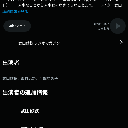
ト） 大事なことから大事じゃなさそうなことまで。 ライター武田砂
鉄が"あなたの耳の渇きを潤す"生放送 X：rm_joqr Xハッシュタグ：
詳細情報を見る
#ラジオマガジン メール：rm@joqr.net 番組メールフォーム：
https://form.joqr.co.jp/@rm916 X（旧Twitter）ハッシュタグは「#ラ
配信が終了
シェア
ジオマガジン」 X（旧Twitter）ページは
しました
「https://x.com/rm_joqr」 政治、経済、芸能、カルチャー… 大
事なことから大事じゃなさそうなことまで・・・ライター武田砂鉄が”あ
なたの耳の渇きを潤す”3時間半の生ワイド番組 文化放送公式X（旧
武田砂鉄 ラジオマガジン
Twitter）アカウントは「@joqrpr」 文化放送公式X（旧Twitter）ハッシ
ュタグは「#文化放送」 文化放送公式facebookページは
「https://www.facebook.com/1134joqr」 文化放送公式LINEは
出演者
「@joqr_916」
武田砂鉄、西村志野、辛酸なめ子
出演者の追加情報
武田砂鉄