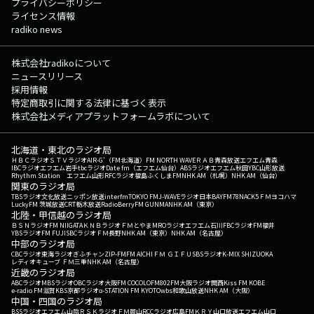
プライバシーポリシー
ライセンス情報
radiko news
株式会社radikoについて
ニュースリリース
採用情報
特定商取引に関する法律に基づく表示
株式会社メディアプラットフォームラボについて
北海道・東北のラジオ局
ＨＢＣラジオ
ＳＴＶラジオ
AIR-G'（FM北海道）
FM NORTH WAVE
ＲＡＢ青森放送
エフエム青森
IBCラジオ
エフエム岩手
tbcラジオ
Date fm（エフエム仙台）
ABSラジオ
エフエム秋田
YBC山形放送
Rhythm Station エフエム山形
RFCラジオ福島
ふくしまFM
NHK AM（札幌）
NHK AM（仙台）
関東のラジオ局
TBSラジオ
文化放送
ニッポン放送
interfm
TOKYO FM
J-WAVE
ラジオ日本
BAYFM78
NACK5
ＦＭヨコハマ
LuckyFM 茨城放送
CRT栃木放送
RadioBerry
FM GUNMA
NHK AM（東京）
北陸・甲信越のラジオ局
ＢＳＮラジオ
FM NIIGATA
ＫＮＢラジオ
ＦＭとやま
MROラジオ
エフエム石川
FBCラジオ
FM福井
YBSラジオ
FM FUJI
SBCラジオ
ＦＭ長野
NHK AM（東京）
NHK AM（名古屋）
中部のラジオ局
CBCラジオ
東海ラジオ
ぎふチャン
ZIP-FM
FM AICHI
ＦＭ ＧＩＦＵ
SBSラジオ
K-MIX SHIZUOKA
レディオキューブ ＦＭ三重
NHK AM（名古屋）
近畿のラジオ局
ABCラジオ
MBSラジオ
OBCラジオ大阪
FM COCOLO
FM802
FM大阪
ラジオ関西
Kiss FM KOBE
e-radio FM滋賀
KBS京都ラジオ
α-STATION FM KYOTO
wbs和歌山放送
NHK AM（大阪）
中国・四国のラジオ局
BSSラジオ
エフエム山陰
ＲＳＫラジオ
ＦＭ岡山
RCCラジオ
広島FM
ＫＲＹ山口放送
エフエム山口