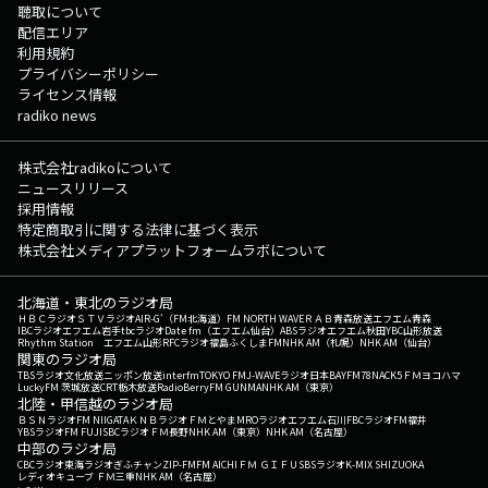
聴取について
配信エリア
利用規約
プライバシーポリシー
ライセンス情報
radiko news
株式会社radikoについて
ニュースリリース
採用情報
特定商取引に関する法律に基づく表示
株式会社メディアプラットフォームラボについて
北海道・東北のラジオ局
ＨＢＣラジオ
ＳＴＶラジオ
AIR-G'（FM北海道）
FM NORTH WAVE
ＲＡＢ青森放送
エフエム青森
IBCラジオ
エフエム岩手
tbcラジオ
Date fm（エフエム仙台）
ABSラジオ
エフエム秋田
YBC山形放送
Rhythm Station エフエム山形
RFCラジオ福島
ふくしまFM
NHK AM（札幌）
NHK AM（仙台）
関東のラジオ局
TBSラジオ
文化放送
ニッポン放送
interfm
TOKYO FM
J-WAVE
ラジオ日本
BAYFM78
NACK5
ＦＭヨコハマ
LuckyFM 茨城放送
CRT栃木放送
RadioBerry
FM GUNMA
NHK AM（東京）
北陸・甲信越のラジオ局
ＢＳＮラジオ
FM NIIGATA
ＫＮＢラジオ
ＦＭとやま
MROラジオ
エフエム石川
FBCラジオ
FM福井
YBSラジオ
FM FUJI
SBCラジオ
ＦＭ長野
NHK AM（東京）
NHK AM（名古屋）
中部のラジオ局
CBCラジオ
東海ラジオ
ぎふチャン
ZIP-FM
FM AICHI
ＦＭ ＧＩＦＵ
SBSラジオ
K-MIX SHIZUOKA
レディオキューブ ＦＭ三重
NHK AM（名古屋）