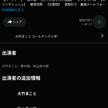
インディッシュ】 郷原信郎 【交遊録】 週替わり 番組メールフォー
ム： https://form.run/@golden X（旧Twitter）ページは
詳細情報を見る
「https://twitter.com/1134golden」 facebookページは
「https://www.facebook.com/1134golden/」 “面白い”けれど”真
配信が終了
シェア
剣に”、”くだらない”けれど”正直に”。 価値観の急激な変化が迫られて
しました
いる今。 様々な歪みが生じ、いろいろな事件、難解な問題が日々起こっ
ています。 高齢者対策、団塊の世代の今後、少年犯罪、少子
化、・・・、細部では、コミュニケーションから生じる様々な事件、コン
大竹まこと ゴールデンラジオ!
プライアンスやモラルの問題、日本のあり方まで。 本当に大事なこと
は、”今”、”時代”に注目してゆき、個人がいろいろな問題に疑問を持ち、
考え、行動する事です。 「大竹まことゴールデンラジオ！」は、”大竹
出演者
まこと同世代”を中心に、全世代の男女に向けてお送りします。 厳しい
時代に、”頑張って生きている人たち”を応援し、番組を通じて楽しいこ
と、素敵に生きることを提案、日々変化するニュースを扱いながら、エン
大竹まこと、青木理、砂山圭大郎
タテインメントの心を忘れずに、”筋”の通った本気の発言をしてゆきま
す。 〒105-8002 文化放送 「ゴールデンラジオ」行き メールは
出演者の追加情報
golden@joqr.net 文化放送公式X（旧Twitter）アカウントは
「@joqrpr」 文化放送公式X（旧Twitter）ハッシュタグは「#文化放
送」 文化放送公式facebookページは
「https://www.facebook.com/1134joqr」 文化放送公式LINEは
大竹まこと
「@joqr_916」