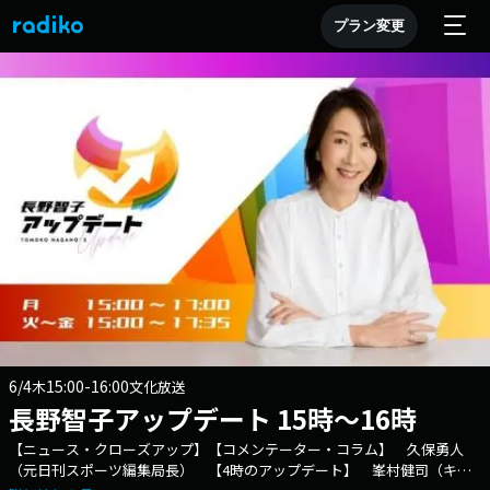
プラン変更
6/4
15:00-16:00
木
文化放送
長野智子アップデート 15時～16時
【ニュース・クローズアップ】【コメンテーター・コラム】 久保勇人
（元日刊スポーツ編集局長） 【4時のアップデート】 峯村健司（キヤ