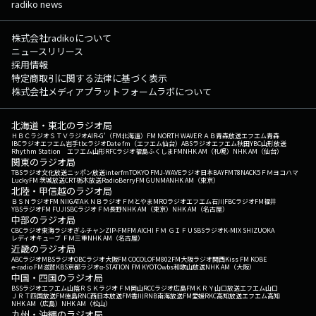
radiko news
株式会社radikoについて
ニュースリリース
採用情報
特定商取引に関する法律に基づく表示
株式会社メディアプラットフォームラボについて
北海道・東北のラジオ局
ＨＢＣラジオ
ＳＴＶラジオ
AIR-G'（FM北海道）
FM NORTH WAVE
ＲＡＢ青森放送
エフエム青森
IBCラジオ
エフエム岩手
tbcラジオ
Date fm（エフエム仙台）
ABSラジオ
エフエム秋田
YBC山形放送
Rhythm Station エフエム山形
RFCラジオ福島
ふくしまFM
NHK AM（札幌）
NHK AM（仙台）
関東のラジオ局
TBSラジオ
文化放送
ニッポン放送
interfm
TOKYO FM
J-WAVE
ラジオ日本
BAYFM78
NACK5
ＦＭヨコハマ
LuckyFM 茨城放送
CRT栃木放送
RadioBerry
FM GUNMA
NHK AM（東京）
北陸・甲信越のラジオ局
ＢＳＮラジオ
FM NIIGATA
ＫＮＢラジオ
ＦＭとやま
MROラジオ
エフエム石川
FBCラジオ
FM福井
YBSラジオ
FM FUJI
SBCラジオ
ＦＭ長野
NHK AM（東京）
NHK AM（名古屋）
中部のラジオ局
CBCラジオ
東海ラジオ
ぎふチャン
ZIP-FM
FM AICHI
ＦＭ ＧＩＦＵ
SBSラジオ
K-MIX SHIZUOKA
レディオキューブ ＦＭ三重
NHK AM（名古屋）
近畿のラジオ局
ABCラジオ
MBSラジオ
OBCラジオ大阪
FM COCOLO
FM802
FM大阪
ラジオ関西
Kiss FM KOBE
e-radio FM滋賀
KBS京都ラジオ
α-STATION FM KYOTO
wbs和歌山放送
NHK AM（大阪）
中国・四国のラジオ局
BSSラジオ
エフエム山陰
ＲＳＫラジオ
ＦＭ岡山
RCCラジオ
広島FM
ＫＲＹ山口放送
エフエム山口
ＪＲＴ四国放送
FM徳島
RNC西日本放送
FM香川
RNB南海放送
FM愛媛
RKC高知放送
エフエム高知
NHK AM（広島）
NHK AM（松山）
九州・沖縄のラジオ局