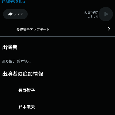
ノングローバル戦略研究所上席研究員） 番組「X」 アカウントは
詳細情報を見る
「@update_joqr」 https://x.com/update_joqr ハッシュタグ #長野
智子アップデート 番組メールフォーム： https://form.run/@joqr-
配信が終了
シェア
up X（旧Twitter）ハッシュタグは「#長野智子アップデート」 X（旧
しました
Twitter）ページは「https://twitter.com/update_joqr」 月 15:00
～17:00 火～金 15:00～17:35 パーソナリティ長野智子を中心に、政
治・経済・カルチャーなど様々なジャンルのスペシャルストともにお送り
長野智子アップデート
するニュース情報プログラム。 今日起きたニュースを生活者目線で丁寧
に振り返りつつ、最新情報もいち早くアップデート。 時に優しく、時に
強く、 時に面白く！世の中の動きを知り、次の一歩を考える共創型ラジオ
出演者
です。 文化放送公式X（旧Twitter）アカウントは「@joqrpr」 文
化放送公式X（旧Twitter）ハッシュタグは「#文化放送」 文化放送公式
facebookページは 「https://www.facebook.com/1134joqr」 文化放
長野智子, 鈴木敏夫
送公式LINEは「@joqr_916」
出演者の追加情報
長野智子
鈴木敏夫