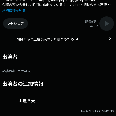
金曜の夜から楽しい時間は始まっている！ VTuber・胡桃のあと声優・土
屋李央が金曜夜のフィーバーな30分をお届け！ まだまだ寝るのは早い！
詳細情報を見る
楽しい週末のスタートをこの番組が飾っていきます！ 文化放送公式
X（旧Twitter）アカウントは「@joqrpr」 文化放送公式X（旧Twitter）
配信が終了
シェア
ハッシュタグは「#文化放送」 文化放送公式facebookページは
しました
「https://www.facebook.com/1134joqr」 文化放送公式LINEは
「@joqr_916」
胡桃のあと土屋李央のまだ寝ちゃだめっ!!
出演者
胡桃のあ, 土屋李央
出演者の追加情報
土屋李央
by ARTIST COMMONS