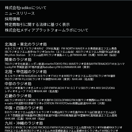
株式会社radikoについて
ニュースリリース
採用情報
特定商取引に関する法律に基づく表示
株式会社メディアプラットフォームラボについて
北海道・東北のラジオ局
ＨＢＣラジオ
ＳＴＶラジオ
AIR-G'（FM北海道）
FM NORTH WAVE
ＲＡＢ青森放送
エフエム青森
IBCラジオ
エフエム岩手
tbcラジオ
Date fm（エフエム仙台）
ABSラジオ
エフエム秋田
YBC山形放送
Rhythm Station エフエム山形
RFCラジオ福島
ふくしまFM
NHK AM（札幌）
NHK AM（仙台）
関東のラジオ局
TBSラジオ
文化放送
ニッポン放送
interfm
TOKYO FM
J-WAVE
ラジオ日本
BAYFM78
NACK5
ＦＭヨコハマ
LuckyFM 茨城放送
CRT栃木放送
RadioBerry
FM GUNMA
NHK AM（東京）
北陸・甲信越のラジオ局
ＢＳＮラジオ
FM NIIGATA
ＫＮＢラジオ
ＦＭとやま
MROラジオ
エフエム石川
FBCラジオ
FM福井
YBSラジオ
FM FUJI
SBCラジオ
ＦＭ長野
NHK AM（東京）
NHK AM（名古屋）
中部のラジオ局
CBCラジオ
東海ラジオ
ぎふチャン
ZIP-FM
FM AICHI
ＦＭ ＧＩＦＵ
SBSラジオ
K-MIX SHIZUOKA
レディオキューブ ＦＭ三重
NHK AM（名古屋）
近畿のラジオ局
ABCラジオ
MBSラジオ
OBCラジオ大阪
FM COCOLO
FM802
FM大阪
ラジオ関西
Kiss FM KOBE
e-radio FM滋賀
KBS京都ラジオ
α-STATION FM KYOTO
wbs和歌山放送
NHK AM（大阪）
中国・四国のラジオ局
BSSラジオ
エフエム山陰
ＲＳＫラジオ
ＦＭ岡山
RCCラジオ
広島FM
ＫＲＹ山口放送
エフエム山口
ＪＲＴ四国放送
FM徳島
RNC西日本放送
FM香川
RNB南海放送
FM愛媛
RKC高知放送
エフエム高知
NHK AM（広島）
NHK AM（松山）
九州・沖縄のラジオ局
RKBラジオ
KBCラジオ
LOVE FM
CROSS FM
FM FUKUOKA
エフエム佐賀
NBCラジオ
FM長崎
RKKラジオ
FMKエフエム熊本
OBSラジオ
エフエム大分
宮崎放送
エフエム宮崎
ＭＢＣラジオ
μＦＭ
RBCiラジオ