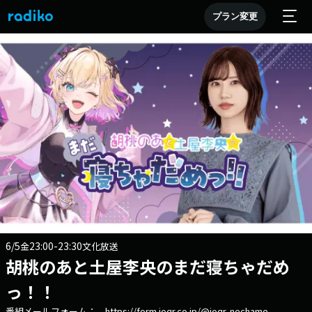
プラン変更
6/5
23:00-23:30
金
文化放送
胡桃のあと土屋李央のまだ寝ちゃだめ
っ！！
番組メールフォーム： https://form.joqr.co.jp/@joqr-nechame