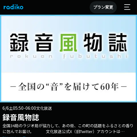
プラン変更
6/6
05:50-06:00
土
文化放送
録音風物誌
全国34局のラジオ局が協力して、あの街、この町の話題をふるさとの香り
に包んでお届け。 文化放送公式X（旧Twitter）アカウントは