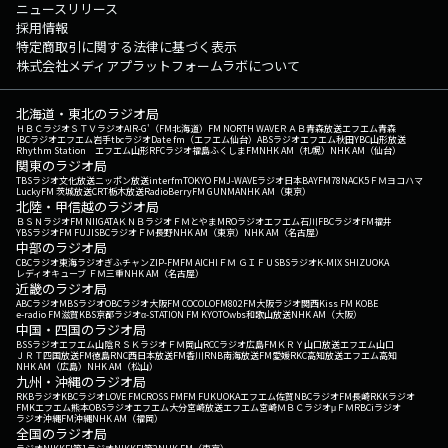
ニュースリリース
採用情報
特定商取引に関する法律に基づく表示
株式会社メディアプラットフォームラボについて
北海道・東北のラジオ局
ＨＢＣラジオ
ＳＴＶラジオ
AIR-G'（FM北海道）
FM NORTH WAVE
ＲＡＢ青森放送
エフエム青森
IBCラジオ
エフエム岩手
tbcラジオ
Date fm（エフエム仙台）
ABSラジオ
エフエム秋田
YBC山形放送
Rhythm Station エフエム山形
RFCラジオ福島
ふくしまFM
NHK AM（札幌）
NHK AM（仙台）
関東のラジオ局
TBSラジオ
文化放送
ニッポン放送
interfm
TOKYO FM
J-WAVE
ラジオ日本
BAYFM78
NACK5
ＦＭヨコハマ
LuckyFM 茨城放送
CRT栃木放送
RadioBerry
FM GUNMA
NHK AM（東京）
北陸・甲信越のラジオ局
ＢＳＮラジオ
FM NIIGATA
ＫＮＢラジオ
ＦＭとやま
MROラジオ
エフエム石川
FBCラジオ
FM福井
YBSラジオ
FM FUJI
SBCラジオ
ＦＭ長野
NHK AM（東京）
NHK AM（名古屋）
中部のラジオ局
CBCラジオ
東海ラジオ
ぎふチャン
ZIP-FM
FM AICHI
ＦＭ ＧＩＦＵ
SBSラジオ
K-MIX SHIZUOKA
レディオキューブ ＦＭ三重
NHK AM（名古屋）
近畿のラジオ局
ABCラジオ
MBSラジオ
OBCラジオ大阪
FM COCOLO
FM802
FM大阪
ラジオ関西
Kiss FM KOBE
e-radio FM滋賀
KBS京都ラジオ
α-STATION FM KYOTO
wbs和歌山放送
NHK AM（大阪）
中国・四国のラジオ局
BSSラジオ
エフエム山陰
ＲＳＫラジオ
ＦＭ岡山
RCCラジオ
広島FM
ＫＲＹ山口放送
エフエム山口
ＪＲＴ四国放送
FM徳島
RNC西日本放送
FM香川
RNB南海放送
FM愛媛
RKC高知放送
エフエム高知
NHK AM（広島）
NHK AM（松山）
九州・沖縄のラジオ局
RKBラジオ
KBCラジオ
LOVE FM
CROSS FM
FM FUKUOKA
エフエム佐賀
NBCラジオ
FM長崎
RKKラジオ
FMKエフエム熊本
OBSラジオ
エフエム大分
宮崎放送
エフエム宮崎
ＭＢＣラジオ
μＦＭ
RBCiラジオ
ラジオ沖縄
FM沖縄
NHK AM（福岡）
全国のラジオ局