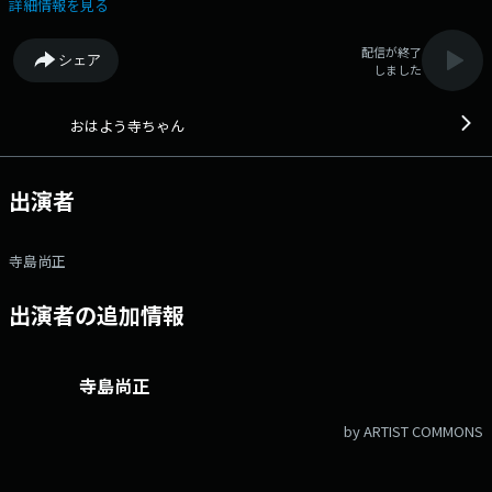
カウントは「@joqrpr」 文化放送公式X（旧Twitter）ハッシュタグは「#
詳細情報を見る
文化放送」 文化放送公式facebookページは
「https://www.facebook.com/1134joqr」 文化放送公式LINEは
配信が終了
シェア
「@joqr_916」
しました
おはよう寺ちゃん
出演者
寺島尚正
出演者の追加情報
寺島尚正
by ARTIST COMMONS