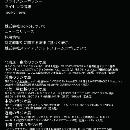
プライバシーポリシー
ライセンス情報
radiko news
株式会社radikoについて
ニュースリリース
採用情報
特定商取引に関する法律に基づく表示
株式会社メディアプラットフォームラボについて
北海道・東北のラジオ局
ＨＢＣラジオ
ＳＴＶラジオ
AIR-G'（FM北海道）
FM NORTH WAVE
ＲＡＢ青森放送
エフエム青森
IBCラジオ
エフエム岩手
tbcラジオ
Date fm（エフエム仙台）
ABSラジオ
エフエム秋田
YBC山形放送
Rhythm Station エフエム山形
RFCラジオ福島
ふくしまFM
NHK AM（札幌）
NHK AM（仙台）
関東のラジオ局
TBSラジオ
文化放送
ニッポン放送
interfm
TOKYO FM
J-WAVE
ラジオ日本
BAYFM78
NACK5
ＦＭヨコハマ
LuckyFM 茨城放送
CRT栃木放送
RadioBerry
FM GUNMA
NHK AM（東京）
北陸・甲信越のラジオ局
ＢＳＮラジオ
FM NIIGATA
ＫＮＢラジオ
ＦＭとやま
MROラジオ
エフエム石川
FBCラジオ
FM福井
YBSラジオ
FM FUJI
SBCラジオ
ＦＭ長野
NHK AM（東京）
NHK AM（名古屋）
中部のラジオ局
CBCラジオ
東海ラジオ
ぎふチャン
ZIP-FM
FM AICHI
ＦＭ ＧＩＦＵ
SBSラジオ
K-MIX SHIZUOKA
レディオキューブ ＦＭ三重
NHK AM（名古屋）
近畿のラジオ局
ABCラジオ
MBSラジオ
OBCラジオ大阪
FM COCOLO
FM802
FM大阪
ラジオ関西
Kiss FM KOBE
e-radio FM滋賀
KBS京都ラジオ
α-STATION FM KYOTO
wbs和歌山放送
NHK AM（大阪）
中国・四国のラジオ局
BSSラジオ
エフエム山陰
ＲＳＫラジオ
ＦＭ岡山
RCCラジオ
広島FM
ＫＲＹ山口放送
エフエム山口