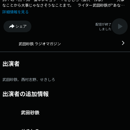
なことから大事じゃなさそうなことまで。 ライター武田砂鉄が"あなた
の耳の渇きを潤す"生放送 X：rm_joqr Xハッシュタグ： #ラジオマガ
詳細情報を見る
ジン メール：rm@joqr.net 番組メールフォーム：
https://form.joqr.co.jp/@rm916 X（旧Twitter）ハッシュタグは「#ラ
配信が終了
シェア
ジオマガジン」 X（旧Twitter）ページは
しました
「https://x.com/rm_joqr」 政治、経済、芸能、カルチャー… 大
事なことから大事じゃなさそうなことまで・・・ライター武田砂鉄が”あ
なたの耳の渇きを潤す”3時間半の生ワイド番組 文化放送公式X（旧
武田砂鉄 ラジオマガジン
Twitter）アカウントは「@joqrpr」 文化放送公式X（旧Twitter）ハッシ
ュタグは「#文化放送」 文化放送公式facebookページは
「https://www.facebook.com/1134joqr」 文化放送公式LINEは
出演者
「@joqr_916」
武田砂鉄、西村志野、せきしろ
出演者の追加情報
武田砂鉄