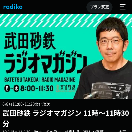
プラン変更
6/8
11:00-11:30
月
文化放送
武田砂鉄 ラジオマガジン 11時～11時30
分
10：45～11：30 後半レギュラー：せきしろ（俳人・作家） 大事