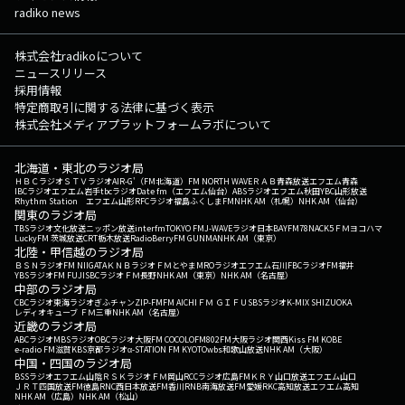
radiko news
株式会社radikoについて
ニュースリリース
採用情報
特定商取引に関する法律に基づく表示
株式会社メディアプラットフォームラボについて
北海道・東北のラジオ局
ＨＢＣラジオ
ＳＴＶラジオ
AIR-G'（FM北海道）
FM NORTH WAVE
ＲＡＢ青森放送
エフエム青森
IBCラジオ
エフエム岩手
tbcラジオ
Date fm（エフエム仙台）
ABSラジオ
エフエム秋田
YBC山形放送
Rhythm Station エフエム山形
RFCラジオ福島
ふくしまFM
NHK AM（札幌）
NHK AM（仙台）
関東のラジオ局
TBSラジオ
文化放送
ニッポン放送
interfm
TOKYO FM
J-WAVE
ラジオ日本
BAYFM78
NACK5
ＦＭヨコハマ
LuckyFM 茨城放送
CRT栃木放送
RadioBerry
FM GUNMA
NHK AM（東京）
北陸・甲信越のラジオ局
ＢＳＮラジオ
FM NIIGATA
ＫＮＢラジオ
ＦＭとやま
MROラジオ
エフエム石川
FBCラジオ
FM福井
YBSラジオ
FM FUJI
SBCラジオ
ＦＭ長野
NHK AM（東京）
NHK AM（名古屋）
中部のラジオ局
CBCラジオ
東海ラジオ
ぎふチャン
ZIP-FM
FM AICHI
ＦＭ ＧＩＦＵ
SBSラジオ
K-MIX SHIZUOKA
レディオキューブ ＦＭ三重
NHK AM（名古屋）
近畿のラジオ局
ABCラジオ
MBSラジオ
OBCラジオ大阪
FM COCOLO
FM802
FM大阪
ラジオ関西
Kiss FM KOBE
e-radio FM滋賀
KBS京都ラジオ
α-STATION FM KYOTO
wbs和歌山放送
NHK AM（大阪）
中国・四国のラジオ局
BSSラジオ
エフエム山陰
ＲＳＫラジオ
ＦＭ岡山
RCCラジオ
広島FM
ＫＲＹ山口放送
エフエム山口
ＪＲＴ四国放送
FM徳島
RNC西日本放送
FM香川
RNB南海放送
FM愛媛
RKC高知放送
エフエム高知
NHK AM（広島）
NHK AM（松山）