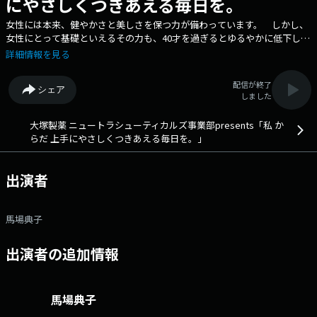
にやさしくつきあえる毎日を。
女性には本来、健やかさと美しさを保つ力が備わっています。 しかし、
女性にとって基礎といえるその力も、40才を過ぎるとゆるやかに低下し始
めていくのです。 誰にでも訪れるこの変化を深く知り、知ることにより
詳細情報を見る
上手に穏やかに過ごしませんか？ あなたがあなたらしく美しく生きてい
くために。 この番組では、きらきらと輝く女性の皆さんをゲストにお
配信が終了
シェア
迎えし、健やかに美しく生きるヒントを伺います。 女性は年齢ととも
しました
に、思春期、性成熟期、更年期、老年期という４つのライフステージを経
験すると言われています。 番組では、ゲストの他、専門家の先生をお迎
大塚製薬 ニュートラシューティカルズ事業部presents「私 か
えして女性の健康について、お話をお伺いします。 文化放送公式
らだ 上手にやさしくつきあえる毎日を。」
X（旧Twitter）アカウントは「@joqrpr」 文化放送公式X（旧Twitter）
ハッシュタグは「#文化放送」 文化放送公式facebookページは
「https://www.facebook.com/1134joqr」 文化放送公式LINEは
出演者
「@joqr_916」
馬場典子
出演者の追加情報
馬場典子