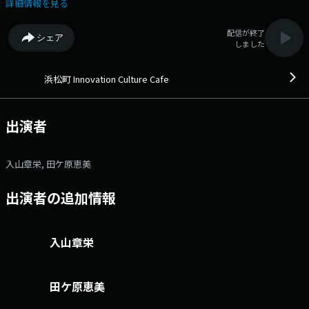
町の路地裏にひっそりと佇むカフェ「浜松町Innovation Culture Cafe」
詳細情報を見る
経営学に詳しいマスターが営むこのお店には、様々なジャンルのクリエ―
ターや専門家、起業家たちが訪れ、社会課題や未来予想図などをテーマに
配信が終了
シェア
アイディア、オピニオンをぶつけ合います。 より良い未来の姿とそれを
しました
実現するイノベーションのヒントが見つかるかもしれません。 文化
放送公式X（旧Twitter）アカウントは「@joqrpr」 文化放送公式X（旧
Twitter）ハッシュタグは「#文化放送」 文化放送公式facebookページ
浜松町 Innovation Culture Cafe
は 「https://www.facebook.com/1134joqr」 文化放送公式LINEは
「@joqr_916」
出演者
入山章栄, 田ケ原恵美
出演者の追加情報
入山章栄
田ケ原恵美