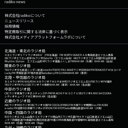
radiko news
株式会社radikoについて
ニュースリリース
採用情報
特定商取引に関する法律に基づく表示
株式会社メディアプラットフォームラボについて
北海道・東北のラジオ局
ＨＢＣラジオ
ＳＴＶラジオ
AIR-G'（FM北海道）
FM NORTH WAVE
ＲＡＢ青森放送
エフエム青森
IBCラジオ
エフエム岩手
tbcラジオ
Date fm（エフエム仙台）
ABSラジオ
エフエム秋田
YBC山形放送
Rhythm Station エフエム山形
RFCラジオ福島
ふくしまFM
NHK AM（札幌）
NHK AM（仙台）
関東のラジオ局
TBSラジオ
文化放送
ニッポン放送
interfm
TOKYO FM
J-WAVE
ラジオ日本
BAYFM78
NACK5
ＦＭヨコハマ
LuckyFM 茨城放送
CRT栃木放送
RadioBerry
FM GUNMA
NHK AM（東京）
北陸・甲信越のラジオ局
ＢＳＮラジオ
FM NIIGATA
ＫＮＢラジオ
ＦＭとやま
MROラジオ
エフエム石川
FBCラジオ
FM福井
YBSラジオ
FM FUJI
SBCラジオ
ＦＭ長野
NHK AM（東京）
NHK AM（名古屋）
中部のラジオ局
CBCラジオ
東海ラジオ
ぎふチャン
ZIP-FM
FM AICHI
ＦＭ ＧＩＦＵ
SBSラジオ
K-MIX SHIZUOKA
レディオキューブ ＦＭ三重
NHK AM（名古屋）
近畿のラジオ局
ABCラジオ
MBSラジオ
OBCラジオ大阪
FM COCOLO
FM802
FM大阪
ラジオ関西
Kiss FM KOBE
e-radio FM滋賀
KBS京都ラジオ
α-STATION FM KYOTO
wbs和歌山放送
NHK AM（大阪）
中国・四国のラジオ局
BSSラジオ
エフエム山陰
ＲＳＫラジオ
ＦＭ岡山
RCCラジオ
広島FM
ＫＲＹ山口放送
エフエム山口
ＪＲＴ四国放送
FM徳島
RNC西日本放送
FM香川
RNB南海放送
FM愛媛
RKC高知放送
エフエム高知
NHK AM（広島）
NHK AM（松山）
九州・沖縄のラジオ局