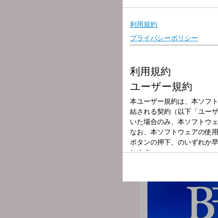
放送局
放送時間
2026年6月8日（
番組名
眞鍋かをりのBUS
番組メールフォーム：
https://form.run/@joqr-bus
毎週、眞鍋かをりがビジネ
ンなど、様々な話を伺って