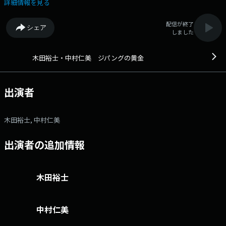
ハッシュタグは「#文化放送」 文化放送公式facebookページは
詳細情報を見る
「https://www.facebook.com/1134joqr」 文化放送公式LINEは
「@joqr_916」
配信が終了
シェア
しました
木田裕士・中村仁美 ジパングの黄金
出演者
木田裕士, 中村仁美
出演者の追加情報
木田裕士
中村仁美