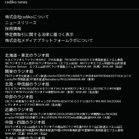
radiko news
株式会社radikoについて
ニュースリリース
採用情報
特定商取引に関する法律に基づく表示
株式会社メディアプラットフォームラボについて
北海道・東北のラジオ局
ＨＢＣラジオ
ＳＴＶラジオ
AIR-G'（FM北海道）
FM NORTH WAVE
ＲＡＢ青森放送
エフエム青森
IBCラジオ
エフエム岩手
tbcラジオ
Date fm（エフエム仙台）
ABSラジオ
エフエム秋田
YBC山形放送
Rhythm Station エフエム山形
RFCラジオ福島
ふくしまFM
NHK AM（札幌）
NHK AM（仙台）
関東のラジオ局
TBSラジオ
文化放送
ニッポン放送
interfm
TOKYO FM
J-WAVE
ラジオ日本
BAYFM78
NACK5
ＦＭヨコハマ
LuckyFM 茨城放送
CRT栃木放送
RadioBerry
FM GUNMA
NHK AM（東京）
北陸・甲信越のラジオ局
ＢＳＮラジオ
FM NIIGATA
ＫＮＢラジオ
ＦＭとやま
MROラジオ
エフエム石川
FBCラジオ
FM福井
YBSラジオ
FM FUJI
SBCラジオ
ＦＭ長野
NHK AM（東京）
NHK AM（名古屋）
中部のラジオ局
CBCラジオ
東海ラジオ
ぎふチャン
ZIP-FM
FM AICHI
ＦＭ ＧＩＦＵ
SBSラジオ
K-MIX SHIZUOKA
レディオキューブ ＦＭ三重
NHK AM（名古屋）
近畿のラジオ局
ABCラジオ
MBSラジオ
OBCラジオ大阪
FM COCOLO
FM802
FM大阪
ラジオ関西
Kiss FM KOBE
e-radio FM滋賀
KBS京都ラジオ
α-STATION FM KYOTO
wbs和歌山放送
NHK AM（大阪）
中国・四国のラジオ局
BSSラジオ
エフエム山陰
ＲＳＫラジオ
ＦＭ岡山
RCCラジオ
広島FM
ＫＲＹ山口放送
エフエム山口
ＪＲＴ四国放送
FM徳島
RNC西日本放送
FM香川
RNB南海放送
FM愛媛
RKC高知放送
エフエム高知
NHK AM（広島）
NHK AM（松山）
九州・沖縄のラジオ局