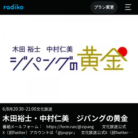
プラン変更
6/8
20:30-21:00
月
文化放送
木田裕士・中村仁美 ジパングの黄金
番組メールフォーム： https://form.run/@zipang 文化放送公式
X（旧Twitter）アカウントは「@joqrpr」 文化放送公式X（旧Twitter）