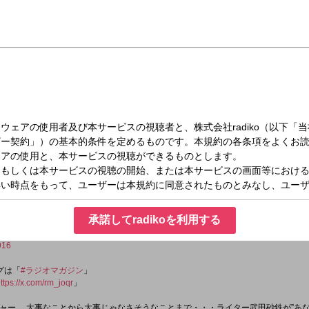
火）08:00～09:00
マガジン 8時～9時
レギュラー：木村草太（憲法学者）
さそうなことまで。
たの耳の渇きを潤す"生放送
マガジン
承諾してradikoを利用する
916
タグは「
#ラジオマガジン
」
ttps://x.com/rm_joqr
」
ャー… 大事なことから大事じゃなさそうなことまで・・・ライター武田砂鉄が”あな