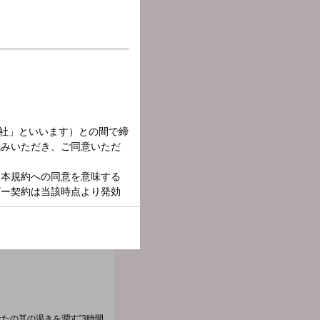
たの耳の渇きを潤す”3時間