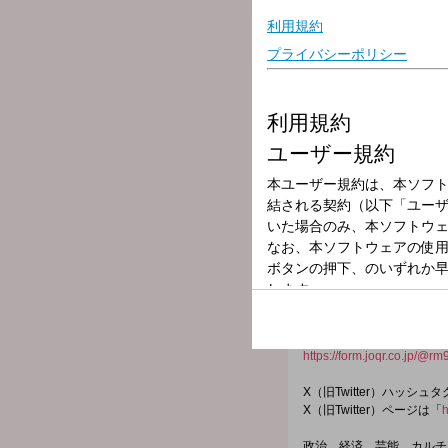
放送局
放送時間
2026年6月9日（
番組名
武田砂鉄 ラジオ
8：10～10：00 前半
大事なことから大事じゃな
ライター武田砂鉄が"あな
X：
rm_joqr
Xハッシュタグ： #ラジオ
メール：
rm@joqr.net
番組メールフォーム：
https://form.joqr.co.jp/@rm
X（旧Twitter）ハッシュ
X（旧Twitter）ページは「
h
政治、経済、芸能、カルチ