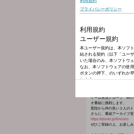
放送局
放送時間
2026年6月10日
番組名
リモしるの体験
番組メールフォーム：
https://form.run/@limosiru
X（旧Twitter）ページは「
h
ゲーム実況グループ「Bi
オ番組に挑戦します。
普段から仲の良い２人のト
さらに、番組アーカイブ音
https://qlover.jp/limosiru
ぜひご登録の上、お楽しみ