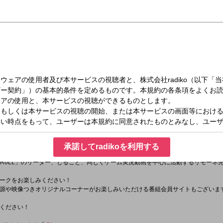
（水）26:00～26:30
版
ttps://x.com/limosiru_radio?s=20
」
承諾してradikoを利用する
nTRoLL」のリーダー、しること、同じくゲーム実況動画を中心に活動するリモーネ
ークをお楽しみください！
源や映像つきオリジナルコーナーがお楽しみいただける番組会員サイトもございま
ください！