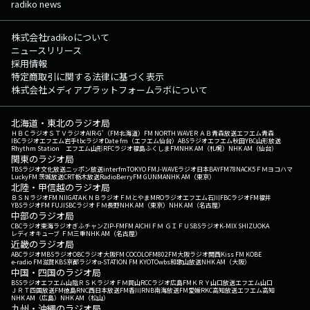
radiko news
株式会社radikoについて
ニュースリリース
採用情報
特定商取引に関する法律に基づく表示
株式会社メディアプラットフォームラボについて
北海道・東北のラジオ局
ＨＢＣラジオ
ＳＴＶラジオ
AIR-G'（FM北海道）
FM NORTH WAVE
ＲＡＢ青森放送
エフエム青森
IBCラジオ
エフエム岩手
tbcラジオ
Date fm（エフエム仙台）
ABSラジオ
エフエム秋田
YBC山形放送
Rhythm Station エフエム山形
RFCラジオ福島
ふくしまFM
NHK AM（札幌）
NHK AM（仙台）
関東のラジオ局
TBSラジオ
文化放送
ニッポン放送
interfm
TOKYO FM
J-WAVE
ラジオ日本
BAYFM78
NACK5
ＦＭヨコハマ
LuckyFM 茨城放送
CRT栃木放送
RadioBerry
FM GUNMA
NHK AM（東京）
北陸・甲信越のラジオ局
ＢＳＮラジオ
FM NIIGATA
ＫＮＢラジオ
ＦＭとやま
MROラジオ
エフエム石川
FBCラジオ
FM福井
YBSラジオ
FM FUJI
SBCラジオ
ＦＭ長野
NHK AM（東京）
NHK AM（名古屋）
中部のラジオ局
CBCラジオ
東海ラジオ
ぎふチャン
ZIP-FM
FM AICHI
ＦＭ ＧＩＦＵ
SBSラジオ
K-MIX SHIZUOKA
レディオキューブ ＦＭ三重
NHK AM（名古屋）
近畿のラジオ局
ABCラジオ
MBSラジオ
OBCラジオ大阪
FM COCOLO
FM802
FM大阪
ラジオ関西
Kiss FM KOBE
e-radio FM滋賀
KBS京都ラジオ
α-STATION FM KYOTO
wbs和歌山放送
NHK AM（大阪）
中国・四国のラジオ局
BSSラジオ
エフエム山陰
ＲＳＫラジオ
ＦＭ岡山
RCCラジオ
広島FM
ＫＲＹ山口放送
エフエム山口
ＪＲＴ四国放送
FM徳島
RNC西日本放送
FM香川
RNB南海放送
FM愛媛
RKC高知放送
エフエム高知
NHK AM（広島）
NHK AM（松山）
九州・沖縄のラジオ局