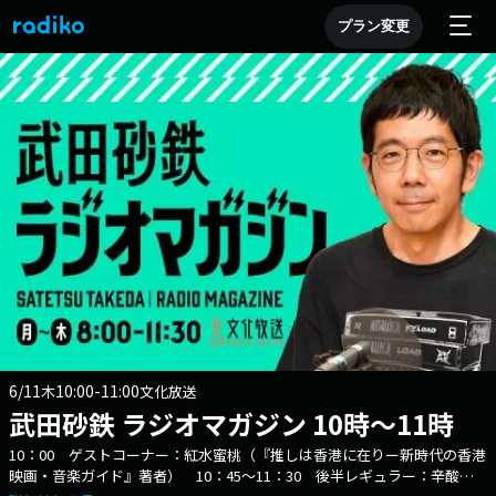
プラン変更
6/11
10:00-11:00
木
文化放送
武田砂鉄 ラジオマガジン 10時～11時
10：00 ゲストコーナー：紅水蜜桃（『推しは香港に在りー新時代の香港
映画・音楽ガイド』著者） 10：45～11：30 後半レギュラー：辛酸な