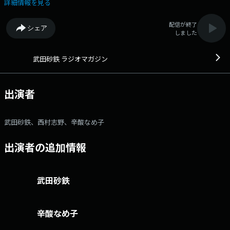
め子（漫画家・コラムニスト） 大事なことから大事じゃなさそうなこ
詳細情報を見る
とまで。 ライター武田砂鉄が"あなたの耳の渇きを潤す"生放送 X：
rm_joqr Xハッシュタグ： #ラジオマガジン メール：rm@joqr.net
配信が終了
シェア
番組メールフォーム： https://form.joqr.co.jp/@rm916 X（旧
しました
Twitter）ハッシュタグは「#ラジオマガジン」 X（旧Twitter）ページは
「https://x.com/rm_joqr」 政治、経済、芸能、カルチャー… 大
事なことから大事じゃなさそうなことまで・・・ライター武田砂鉄が”あ
武田砂鉄 ラジオマガジン
なたの耳の渇きを潤す”3時間半の生ワイド番組 文化放送公式X（旧
Twitter）アカウントは「@joqrpr」 文化放送公式X（旧Twitter）ハッシ
ュタグは「#文化放送」 文化放送公式facebookページは
出演者
「https://www.facebook.com/1134joqr」 文化放送公式LINEは
「@joqr_916」
武田砂鉄、西村志野、辛酸なめ子
出演者の追加情報
武田砂鉄
辛酸なめ子