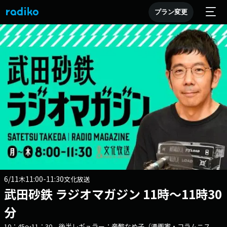
プラン変更
6/11
11:00-11:30
木
文化放送
武田砂鉄 ラジオマガジン 11時～11時30
分
10：45～11：30 後半レギュラー：辛酸なめ子（漫画家・コラムニス