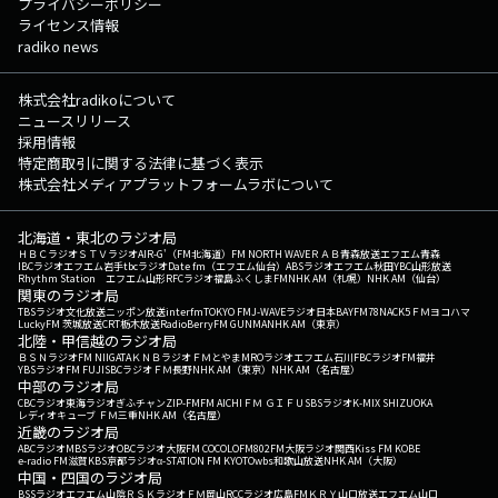
プライバシーポリシー
ライセンス情報
radiko news
株式会社radikoについて
ニュースリリース
採用情報
特定商取引に関する法律に基づく表示
株式会社メディアプラットフォームラボについて
北海道・東北のラジオ局
ＨＢＣラジオ
ＳＴＶラジオ
AIR-G'（FM北海道）
FM NORTH WAVE
ＲＡＢ青森放送
エフエム青森
IBCラジオ
エフエム岩手
tbcラジオ
Date fm（エフエム仙台）
ABSラジオ
エフエム秋田
YBC山形放送
Rhythm Station エフエム山形
RFCラジオ福島
ふくしまFM
NHK AM（札幌）
NHK AM（仙台）
関東のラジオ局
TBSラジオ
文化放送
ニッポン放送
interfm
TOKYO FM
J-WAVE
ラジオ日本
BAYFM78
NACK5
ＦＭヨコハマ
LuckyFM 茨城放送
CRT栃木放送
RadioBerry
FM GUNMA
NHK AM（東京）
北陸・甲信越のラジオ局
ＢＳＮラジオ
FM NIIGATA
ＫＮＢラジオ
ＦＭとやま
MROラジオ
エフエム石川
FBCラジオ
FM福井
YBSラジオ
FM FUJI
SBCラジオ
ＦＭ長野
NHK AM（東京）
NHK AM（名古屋）
中部のラジオ局
CBCラジオ
東海ラジオ
ぎふチャン
ZIP-FM
FM AICHI
ＦＭ ＧＩＦＵ
SBSラジオ
K-MIX SHIZUOKA
レディオキューブ ＦＭ三重
NHK AM（名古屋）
近畿のラジオ局
ABCラジオ
MBSラジオ
OBCラジオ大阪
FM COCOLO
FM802
FM大阪
ラジオ関西
Kiss FM KOBE
e-radio FM滋賀
KBS京都ラジオ
α-STATION FM KYOTO
wbs和歌山放送
NHK AM（大阪）
中国・四国のラジオ局
BSSラジオ
エフエム山陰
ＲＳＫラジオ
ＦＭ岡山
RCCラジオ
広島FM
ＫＲＹ山口放送
エフエム山口