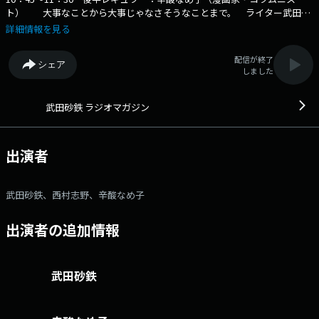
ト） 大事なことから大事じゃなさそうなことまで。 ライター武田砂
鉄が"あなたの耳の渇きを潤す"生放送 X：rm_joqr Xハッシュタグ：
詳細情報を見る
#ラジオマガジン メール：rm@joqr.net 番組メールフォーム：
https://form.joqr.co.jp/@rm916 X（旧Twitter）ハッシュタグは「#ラ
配信が終了
シェア
ジオマガジン」 X（旧Twitter）ページは
しました
「https://x.com/rm_joqr」 政治、経済、芸能、カルチャー… 大
事なことから大事じゃなさそうなことまで・・・ライター武田砂鉄が”あ
なたの耳の渇きを潤す”3時間半の生ワイド番組 文化放送公式X（旧
武田砂鉄 ラジオマガジン
Twitter）アカウントは「@joqrpr」 文化放送公式X（旧Twitter）ハッシ
ュタグは「#文化放送」 文化放送公式facebookページは
「https://www.facebook.com/1134joqr」 文化放送公式LINEは
出演者
「@joqr_916」
武田砂鉄、西村志野、辛酸なめ子
出演者の追加情報
武田砂鉄