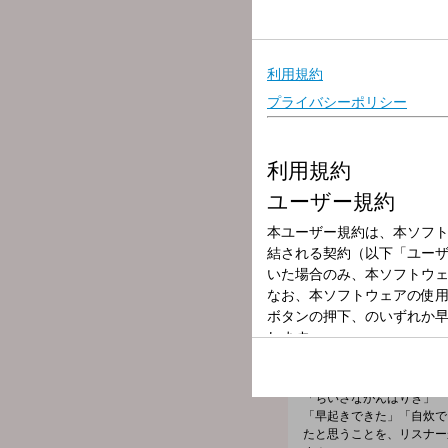
放送局
放送時間
2026年6月11日
番組名
サントリー生ビー
番組メールフォーム：
https://form.run/@sugai
X（旧Twitter）ハッシュ
X（旧Twitter）ページは「
h
「今日も一日頑張ったあな
今日あった小さないいこと
【コーナー紹介】
「ちいさながんばりき」
「早起きできた」「自炊で
たと思うことを、リスナー