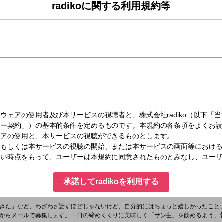
radikoに関する利用規約等
（木）21:40～22:10
ル presents 菅井友香のぷっはーと乾杯ラジオ
タグは「
#ぷっはーと乾杯ラジオ
#サントリー生ビール
」
ttps://twitter.com/sugai_joqr
」
たと菅井友香がぷっはーと乾杯するラジオ」
や、ちょっとがんばったことなどをおつまみに、菅井友香と語り合っていく番組で
承諾してradikoを利用する
きた」など、わざわざ話すほどじゃないけど、自分的にはちょっと嬉しかったこと
からメールで募集します。一日の締めくくりに美味しく「サン生」を飲めるよう、