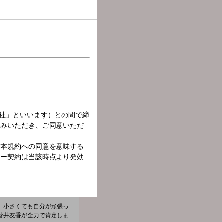
す！
、小さくても自分が頑張っ
菅井友香が全力で肯定しま