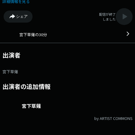
宮下草薙の2人が持ち寄ったテーマでトークする30分番組です。 文
詳細情報を見る
化放送公式X（旧Twitter）アカウントは「@joqrpr」 文化放送公式X（旧
Twitter）ハッシュタグは「#文化放送」 文化放送公式facebookページ
配信が終了
シェア
は 「https://www.facebook.com/1134joqr」 文化放送公式LINEは
しました
「@joqr_916」
宮下草薙の30分
出演者
宮下草薙
出演者の追加情報
宮下草薙
by ARTIST COMMONS