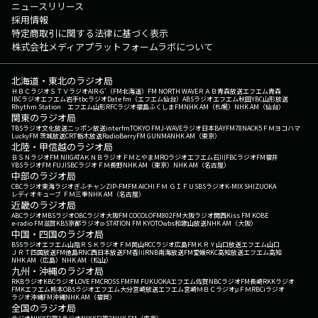
ニュースリリース
採用情報
特定商取引に関する法律に基づく表示
株式会社メディアプラットフォームラボについて
北海道・東北のラジオ局
ＨＢＣラジオ
ＳＴＶラジオ
AIR-G'（FM北海道）
FM NORTH WAVE
ＲＡＢ青森放送
エフエム青森
IBCラジオ
エフエム岩手
tbcラジオ
Date fm（エフエム仙台）
ABSラジオ
エフエム秋田
YBC山形放送
Rhythm Station エフエム山形
RFCラジオ福島
ふくしまFM
NHK AM（札幌）
NHK AM（仙台）
関東のラジオ局
TBSラジオ
文化放送
ニッポン放送
interfm
TOKYO FM
J-WAVE
ラジオ日本
BAYFM78
NACK5
ＦＭヨコハマ
LuckyFM 茨城放送
CRT栃木放送
RadioBerry
FM GUNMA
NHK AM（東京）
北陸・甲信越のラジオ局
ＢＳＮラジオ
FM NIIGATA
ＫＮＢラジオ
ＦＭとやま
MROラジオ
エフエム石川
FBCラジオ
FM福井
YBSラジオ
FM FUJI
SBCラジオ
ＦＭ長野
NHK AM（東京）
NHK AM（名古屋）
中部のラジオ局
CBCラジオ
東海ラジオ
ぎふチャン
ZIP-FM
FM AICHI
ＦＭ ＧＩＦＵ
SBSラジオ
K-MIX SHIZUOKA
レディオキューブ ＦＭ三重
NHK AM（名古屋）
近畿のラジオ局
ABCラジオ
MBSラジオ
OBCラジオ大阪
FM COCOLO
FM802
FM大阪
ラジオ関西
Kiss FM KOBE
e-radio FM滋賀
KBS京都ラジオ
α-STATION FM KYOTO
wbs和歌山放送
NHK AM（大阪）
中国・四国のラジオ局
BSSラジオ
エフエム山陰
ＲＳＫラジオ
ＦＭ岡山
RCCラジオ
広島FM
ＫＲＹ山口放送
エフエム山口
ＪＲＴ四国放送
FM徳島
RNC西日本放送
FM香川
RNB南海放送
FM愛媛
RKC高知放送
エフエム高知
NHK AM（広島）
NHK AM（松山）
九州・沖縄のラジオ局
RKBラジオ
KBCラジオ
LOVE FM
CROSS FM
FM FUKUOKA
エフエム佐賀
NBCラジオ
FM長崎
RKKラジオ
FMKエフエム熊本
OBSラジオ
エフエム大分
宮崎放送
エフエム宮崎
ＭＢＣラジオ
μＦＭ
RBCiラジオ
ラジオ沖縄
FM沖縄
NHK AM（福岡）
全国のラジオ局