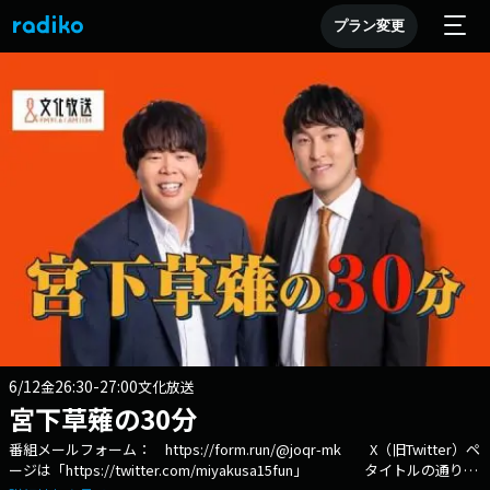
プラン変更
6/12
26:30-27:00
金
文化放送
宮下草薙の30分
番組メールフォーム： https://form.run/@joqr-mk X（旧Twitter）ペ
ージは「https://twitter.com/miyakusa15fun」 タイトルの通り、