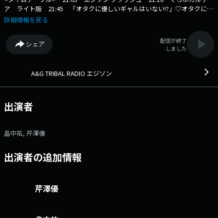
ア ライト版 21:45 「オタクに優しいギャルはいない!?」♡オタクに優
しいギャルのラジオ♡ 22:05 グリモア presents タイトル名を大声で叫
詳細情報を見る
ぶラジオ 22:40 週刊秋田書店 ラジオ編集部 ◆◆ゲスト情報◆◆
21時台：七海ひろき／22時台：ASH DA HERO（ASH） 番組メールフ
配信が終了
シェア
ォーム： https://form.run/@agson X（旧Twitter）ページは
しました
「https://twitter.com/_agson_」 畠中祐、芹澤優をパーソナリテ
ィに、アニメ、ゲーム、声優、アニソンアーティストの最新情報をお届け
していきます！ 文化放送公式X（旧Twitter）アカウントは
A&G TRIBAL RADIO エジソン
「@joqrpr」 文化放送公式X（旧Twitter）ハッシュタグは「#文化放
送」 文化放送公式facebookページは
「https://www.facebook.com/1134joqr」 文化放送公式LINEは
出演者
「@joqr_916」
畠中祐, 芹澤優
出演者の追加情報
芹澤優