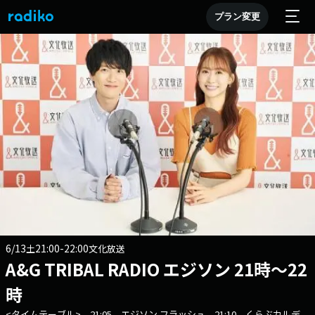
プラン変更
6/13
21:00-22:00
土
文化放送
A&G TRIBAL RADIO エジソン 21時～22
時
<タイムテーブル> 21:05 エジソン フラッシュ 21:10 くらぶカルデ