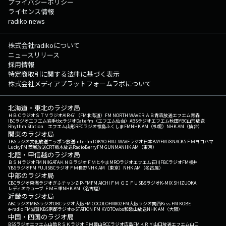
プライバシーポリシー
ライセンス情報
radiko news
株式会社radikoについて
ニュースリリース
採用情報
特定商取引に関する法律に基づく表示
株式会社メディアプラットフォームラボについて
北海道・東北のラジオ局
ＨＢＣラジオ
ＳＴＶラジオ
AIR-G'（FM北海道）
FM NORTH WAVE
ＲＡＢ青森放送
エフエム青森
IBCラジオ
エフエム岩手
tbcラジオ
Date fm（エフエム仙台）
ABSラジオ
エフエム秋田
YBC山形放送
Rhythm Station エフエム山形
RFCラジオ福島
ふくしまFM
NHK AM（札幌）
NHK AM（仙台）
関東のラジオ局
TBSラジオ
文化放送
ニッポン放送
interfm
TOKYO FM
J-WAVE
ラジオ日本
BAYFM78
NACK5
ＦＭヨコハマ
LuckyFM 茨城放送
CRT栃木放送
RadioBerry
FM GUNMA
NHK AM（東京）
北陸・甲信越のラジオ局
ＢＳＮラジオ
FM NIIGATA
ＫＮＢラジオ
ＦＭとやま
MROラジオ
エフエム石川
FBCラジオ
FM福井
YBSラジオ
FM FUJI
SBCラジオ
ＦＭ長野
NHK AM（東京）
NHK AM（名古屋）
中部のラジオ局
CBCラジオ
東海ラジオ
ぎふチャン
ZIP-FM
FM AICHI
ＦＭ ＧＩＦＵ
SBSラジオ
K-MIX SHIZUOKA
レディオキューブ ＦＭ三重
NHK AM（名古屋）
近畿のラジオ局
ABCラジオ
MBSラジオ
OBCラジオ大阪
FM COCOLO
FM802
FM大阪
ラジオ関西
Kiss FM KOBE
e-radio FM滋賀
KBS京都ラジオ
α-STATION FM KYOTO
wbs和歌山放送
NHK AM（大阪）
中国・四国のラジオ局
BSSラジオ
エフエム山陰
ＲＳＫラジオ
ＦＭ岡山
RCCラジオ
広島FM
ＫＲＹ山口放送
エフエム山口