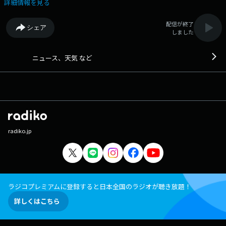
ージは 「https://www.facebook.com/1134joqr」 文化放送公式LINEは
詳細情報を見る
「@joqr_916」
配信が終了
シェア
しました
ニュース、天気 など
radiko.jp
ラジコプレミアムに登録すると日本全国のラジオが聴き放題！
詳しくはこちら