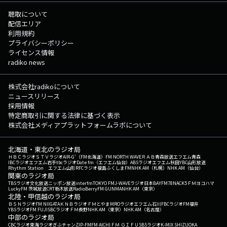
聴取について
配信エリア
利用規約
プライバシーポリシー
ライセンス情報
radiko news
株式会社radikoについて
ニュースリリース
採用情報
特定商取引に関する法律に基づく表示
株式会社メディアプラットフォームラボについて
北海道・東北のラジオ局
ＨＢＣラジオ
ＳＴＶラジオ
AIR-G'（FM北海道）
FM NORTH WAVE
ＲＡＢ青森放送
エフエム青森
IBCラジオ
エフエム岩手
tbcラジオ
Date fm（エフエム仙台）
ABSラジオ
エフエム秋田
YBC山形放送
Rhythm Station エフエム山形
RFCラジオ福島
ふくしまFM
NHK AM（札幌）
NHK AM（仙台）
関東のラジオ局
TBSラジオ
文化放送
ニッポン放送
interfm
TOKYO FM
J-WAVE
ラジオ日本
BAYFM78
NACK5
ＦＭヨコハマ
LuckyFM 茨城放送
CRT栃木放送
RadioBerry
FM GUNMA
NHK AM（東京）
北陸・甲信越のラジオ局
ＢＳＮラジオ
FM NIIGATA
ＫＮＢラジオ
ＦＭとやま
MROラジオ
エフエム石川
FBCラジオ
FM福井
YBSラジオ
FM FUJI
SBCラジオ
ＦＭ長野
NHK AM（東京）
NHK AM（名古屋）
中部のラジオ局
CBCラジオ
東海ラジオ
ぎふチャン
ZIP-FM
FM AICHI
ＦＭ ＧＩＦＵ
SBSラジオ
K-MIX SHIZUOKA