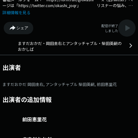
ージは「https://twitter.com/okashi_joqr」 リスナーの悩み、怒
り、悲しみ、に寄り添い、時には喜び、楽しさをリスナーと共有しなが
詳細情報を見る
ら、世の中にまん延しているぼんやりした不安を解消していく番組。 聴
いていれば、悩んでいる自分がバカらしくなる超絶ポジティブバラエテ
配信が終了
シェア
ィ！ 文化放送公式X（旧Twitter）アカウントは「@joqrpr」 文化
しました
放送公式X（旧Twitter）ハッシュタグは「#文化放送」 文化放送公式
facebookページは 「https://www.facebook.com/1134joqr」 文化放
ますだおかだ・岡田圭右とアンタッチャブル・柴田英嗣の
送公式LINEは「@joqr_916」
おかしば
出演者
ますだおかだ 岡田圭右, アンタッチャブル 柴田英嗣, 前田恵里花
出演者の追加情報
前田恵里花