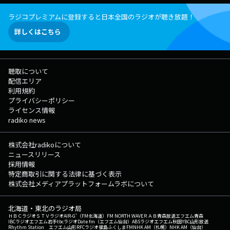
ラジコプレミアムに登録すると日本全国のラジオが聴き放題！
詳しくはこちら
聴取について
配信エリア
利用規約
プライバシーポリシー
ライセンス情報
radiko news
株式会社radikoについて
ニュースリリース
採用情報
特定商取引に関する法律に基づく表示
株式会社メディアプラットフォームラボについて
北海道・東北のラジオ局
ＨＢＣラジオ
ＳＴＶラジオ
AIR-G'（FM北海道）
FM NORTH WAVE
ＲＡＢ青森放送
エフエム青森
IBCラジオ
エフエム岩手
tbcラジオ
Date fm（エフエム仙台）
ABSラジオ
エフエム秋田
YBC山形放送
Rhythm Station エフエム山形
RFCラジオ福島
ふくしまFM
NHK AM（札幌）
NHK AM（仙台）