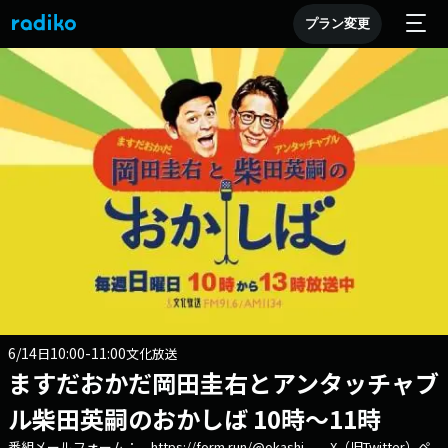
プラン変更
6/14
10:00-11:00
日
文化放送
ますだおかだ岡田圭右とアンタッチャブ
ル柴田英嗣のおかしば 10時～11時
番組メールフォーム： https://form.run/@okashi X（旧Twitter）ペ