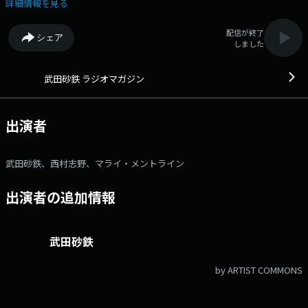
武田砂鉄が"あなたの耳の渇きを潤す"生放送 X：rm_joqr Xハッシュタ
詳細情報を見る
グ： #ラジオマガジン メール：rm@joqr.net 番組メールフォー
ム： https://form.joqr.co.jp/@rm916 X（旧Twitter）ハッシュタグは
配信が終了
シェア
「#ラジオマガジン」 X（旧Twitter）ページは
しました
「https://x.com/rm_joqr」 政治、経済、芸能、カルチャー… 大
事なことから大事じゃなさそうなことまで・・・ライター武田砂鉄が”あ
なたの耳の渇きを潤す”3時間半の生ワイド番組 文化放送公式X（旧
武田砂鉄 ラジオマガジン
Twitter）アカウントは「@joqrpr」 文化放送公式X（旧Twitter）ハッシ
ュタグは「#文化放送」 文化放送公式facebookページは
「https://www.facebook.com/1134joqr」 文化放送公式LINEは
出演者
「@joqr_916」
武田砂鉄、西村志野、マライ・メントライン
出演者の追加情報
武田砂鉄
by ARTIST COMMONS