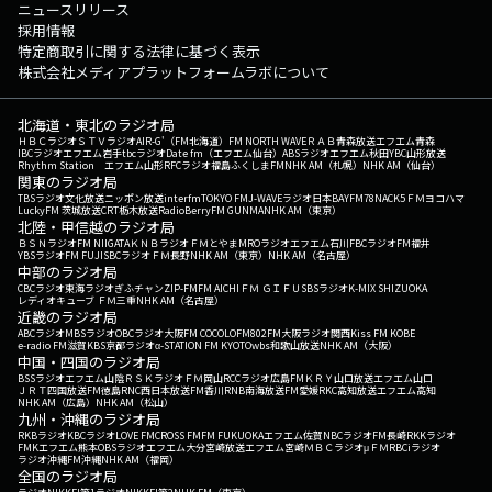
ニュースリリース
採用情報
特定商取引に関する法律に基づく表示
株式会社メディアプラットフォームラボについて
北海道・東北のラジオ局
ＨＢＣラジオ
ＳＴＶラジオ
AIR-G'（FM北海道）
FM NORTH WAVE
ＲＡＢ青森放送
エフエム青森
IBCラジオ
エフエム岩手
tbcラジオ
Date fm（エフエム仙台）
ABSラジオ
エフエム秋田
YBC山形放送
Rhythm Station エフエム山形
RFCラジオ福島
ふくしまFM
NHK AM（札幌）
NHK AM（仙台）
関東のラジオ局
TBSラジオ
文化放送
ニッポン放送
interfm
TOKYO FM
J-WAVE
ラジオ日本
BAYFM78
NACK5
ＦＭヨコハマ
LuckyFM 茨城放送
CRT栃木放送
RadioBerry
FM GUNMA
NHK AM（東京）
北陸・甲信越のラジオ局
ＢＳＮラジオ
FM NIIGATA
ＫＮＢラジオ
ＦＭとやま
MROラジオ
エフエム石川
FBCラジオ
FM福井
YBSラジオ
FM FUJI
SBCラジオ
ＦＭ長野
NHK AM（東京）
NHK AM（名古屋）
中部のラジオ局
CBCラジオ
東海ラジオ
ぎふチャン
ZIP-FM
FM AICHI
ＦＭ ＧＩＦＵ
SBSラジオ
K-MIX SHIZUOKA
レディオキューブ ＦＭ三重
NHK AM（名古屋）
近畿のラジオ局
ABCラジオ
MBSラジオ
OBCラジオ大阪
FM COCOLO
FM802
FM大阪
ラジオ関西
Kiss FM KOBE
e-radio FM滋賀
KBS京都ラジオ
α-STATION FM KYOTO
wbs和歌山放送
NHK AM（大阪）
中国・四国のラジオ局
BSSラジオ
エフエム山陰
ＲＳＫラジオ
ＦＭ岡山
RCCラジオ
広島FM
ＫＲＹ山口放送
エフエム山口
ＪＲＴ四国放送
FM徳島
RNC西日本放送
FM香川
RNB南海放送
FM愛媛
RKC高知放送
エフエム高知
NHK AM（広島）
NHK AM（松山）
九州・沖縄のラジオ局
RKBラジオ
KBCラジオ
LOVE FM
CROSS FM
FM FUKUOKA
エフエム佐賀
NBCラジオ
FM長崎
RKKラジオ
FMKエフエム熊本
OBSラジオ
エフエム大分
宮崎放送
エフエム宮崎
ＭＢＣラジオ
μＦＭ
RBCiラジオ
ラジオ沖縄
FM沖縄
NHK AM（福岡）
全国のラジオ局