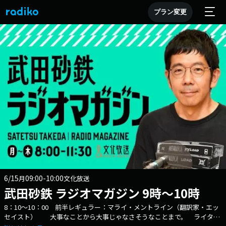
プラン変更
6/15
09:00-10:00
月
文化放送
武田砂鉄 ラジオマガジン 9時～10時
8：10～10：00 前半レギュラー：マライ・メントライン（翻訳家・エッ
セイスト） 大事なことから大事じゃなさそうなことまで。 ライター