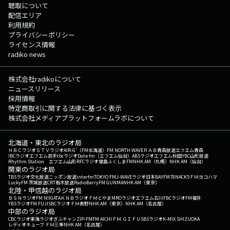
聴取について
配信エリア
利用規約
プライバシーポリシー
ライセンス情報
radiko news
株式会社radikoについて
ニュースリリース
採用情報
特定商取引に関する法律に基づく表示
株式会社メディアプラットフォームラボについて
北海道・東北のラジオ局
ＨＢＣラジオ
ＳＴＶラジオ
AIR-G'（FM北海道）
FM NORTH WAVE
ＲＡＢ青森放送
エフエム青森
IBCラジオ
エフエム岩手
tbcラジオ
Date fm（エフエム仙台）
ABSラジオ
エフエム秋田
YBC山形放送
Rhythm Station エフエム山形
RFCラジオ福島
ふくしまFM
NHK AM（札幌）
NHK AM（仙台）
関東のラジオ局
TBSラジオ
文化放送
ニッポン放送
interfm
TOKYO FM
J-WAVE
ラジオ日本
BAYFM78
NACK5
ＦＭヨコハマ
LuckyFM 茨城放送
CRT栃木放送
RadioBerry
FM GUNMA
NHK AM（東京）
北陸・甲信越のラジオ局
ＢＳＮラジオ
FM NIIGATA
ＫＮＢラジオ
ＦＭとやま
MROラジオ
エフエム石川
FBCラジオ
FM福井
YBSラジオ
FM FUJI
SBCラジオ
ＦＭ長野
NHK AM（東京）
NHK AM（名古屋）
中部のラジオ局
CBCラジオ
東海ラジオ
ぎふチャン
ZIP-FM
FM AICHI
ＦＭ ＧＩＦＵ
SBSラジオ
K-MIX SHIZUOKA
レディオキューブ ＦＭ三重
NHK AM（名古屋）