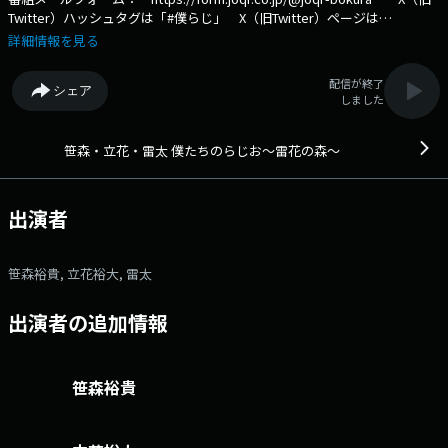
Twitter）ハッシュタグは「#僕らじ」 X（旧Twitter）ページは
「https://x.com/bokura_radio」 舞台・ミュージカルを中心に多
詳細情報を見る
方面で活躍する笹森裕貴、立花裕大、雷太がパーソナリティを務めるトー
ク番組です。 舞台での共演をきっかけに、プライベートでも大の仲良し
配信が終了
シェア
の3人が、息の合った爆笑トークを繰り広げます。 今年の夏、3人が開催
しました
したイベント「僕たちのなつやすみ」で「この3人でラジオをやりたい」
と語ってから約2ヶ月、その夢が実現。 秋からはリスナーを巻き込みな
がら、笑いあり、涙あり（!?）の、自由すぎるトークをお送りしま
笹森・立花・雷太 僕たちのらじお～雷花の森～
す。 文化放送公式X（旧Twitter）アカウントは「@joqrpr」 文化
放送公式X（旧Twitter）ハッシュタグは「#文化放送」 文化放送公式
facebookページは 「https://www.facebook.com/1134joqr」 文化放
出演者
送公式LINEは「@joqr_916」
笹森裕貴, 立花裕大, 雷太
出演者の追加情報
笹森裕貴