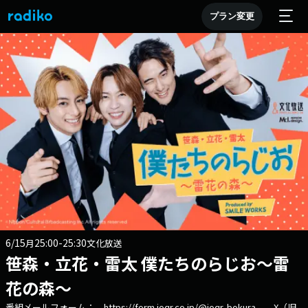
プラン変更
6/15
25:00-25:30
月
文化放送
笹森・立花・雷太 僕たちのらじお～雷
花の森～
番組メールフォーム： https://form.joqr.co.jp/@joqr-bokura X（旧