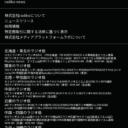
radiko news
株式会社radikoについて
ニュースリリース
採用情報
特定商取引に関する法律に基づく表示
株式会社メディアプラットフォームラボについて
北海道・東北のラジオ局
ＨＢＣラジオ
ＳＴＶラジオ
AIR-G'（FM北海道）
FM NORTH WAVE
ＲＡＢ青森放送
エフエム青森
IBCラジオ
エフエム岩手
tbcラジオ
Date fm（エフエム仙台）
ABSラジオ
エフエム秋田
YBC山形放送
Rhythm Station エフエム山形
RFCラジオ福島
ふくしまFM
NHK AM（札幌）
NHK AM（仙台）
関東のラジオ局
TBSラジオ
文化放送
ニッポン放送
interfm
TOKYO FM
J-WAVE
ラジオ日本
BAYFM78
NACK5
ＦＭヨコハマ
LuckyFM 茨城放送
CRT栃木放送
RadioBerry
FM GUNMA
NHK AM（東京）
北陸・甲信越のラジオ局
ＢＳＮラジオ
FM NIIGATA
ＫＮＢラジオ
ＦＭとやま
MROラジオ
エフエム石川
FBCラジオ
FM福井
YBSラジオ
FM FUJI
SBCラジオ
ＦＭ長野
NHK AM（東京）
NHK AM（名古屋）
中部のラジオ局
CBCラジオ
東海ラジオ
ぎふチャン
ZIP-FM
FM AICHI
ＦＭ ＧＩＦＵ
SBSラジオ
K-MIX SHIZUOKA
レディオキューブ ＦＭ三重
NHK AM（名古屋）
近畿のラジオ局
ABCラジオ
MBSラジオ
OBCラジオ大阪
FM COCOLO
FM802
FM大阪
ラジオ関西
Kiss FM KOBE
e-radio FM滋賀
KBS京都ラジオ
α-STATION FM KYOTO
wbs和歌山放送
NHK AM（大阪）
中国・四国のラジオ局
BSSラジオ
エフエム山陰
ＲＳＫラジオ
ＦＭ岡山
RCCラジオ
広島FM
ＫＲＹ山口放送
エフエム山口
ＪＲＴ四国放送
FM徳島
RNC西日本放送
FM香川
RNB南海放送
FM愛媛
RKC高知放送
エフエム高知
NHK AM（広島）
NHK AM（松山）
九州・沖縄のラジオ局