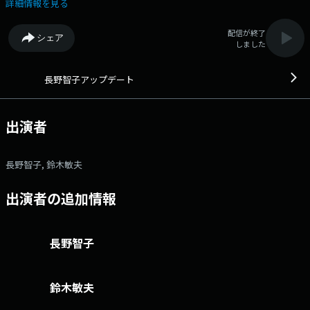
タレント） 番組「X」 アカウントは「@update_joqr」
詳細情報を見る
https://x.com/update_joqr ハッシュタグ #長野智子アップデート
番組メールフォーム： https://form.run/@joqr-up X（旧Twitter）ハ
配信が終了
シェア
ッシュタグは「#長野智子アップデート」 X（旧Twitter）ページは
しました
「https://twitter.com/update_joqr」 月 15:00～17:00 火～金
15:00～17:35 パーソナリティ長野智子を中心に、政治・経済・カルチ
ャーなど様々なジャンルのスペシャルストともにお送りするニュース情報
長野智子アップデート
プログラム。 今日起きたニュースを生活者目線で丁寧に振り返りつつ、
最新情報もいち早くアップデート。 時に優しく、時に強く、 時に面白
く！世の中の動きを知り、次の一歩を考える共創型ラジオです。 文
出演者
化放送公式X（旧Twitter）アカウントは「@joqrpr」 文化放送公式X（旧
Twitter）ハッシュタグは「#文化放送」 文化放送公式facebookページ
は 「https://www.facebook.com/1134joqr」 文化放送公式LINEは
長野智子, 鈴木敏夫
「@joqr_916」
出演者の追加情報
長野智子
鈴木敏夫