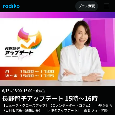
プラン変更
6/16
15:00-16:00
火
文化放送
長野智子アップデート 15時～16時
【ニュース・クローズアップ】【コメンテーター・コラム】 小塚かおる
（日刊現代第一編集局長） 【4時のアップデート】 東ちづる（俳優・