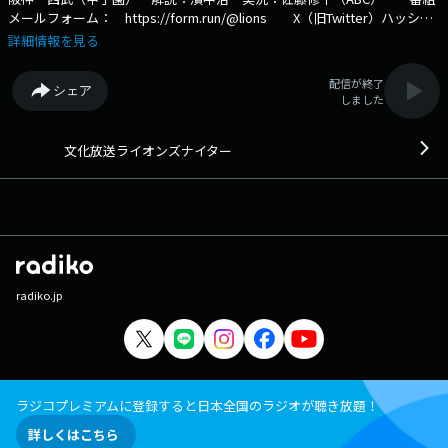
メールフォーム： https://form.run/@lions X（旧Twitter）ハッシュ
タグは「#ライオンズナイター」 X（旧Twitter）ページは
詳細情報を見る
「https://twitter.com/joqrlions」 チームスローガン「打破」を掲
げ、王座奪回を目指す埼玉西武ライオンズの試合を中心に放送！ 今シー
配信が終了
シェア
ズンも「吼えろ！ライオンズ 叫べ！文化放送ライオンズナイター」をキ
しました
ャッチフレーズに熱くお届けします!! ※シーズンオフはライオンズエ
クスプレスを放送。 埼玉西武ライオンズの最新情報や、監督・コーチ
陣・選手の声をお届します。 文化放送公式X（旧Twitter）ア
文化放送ライオンズナイター
カウントは「@joqrpr」 文化放送公式X（旧Twitter）ハッシュタグは「#
文化放送」 文化放送公式facebookページは
「https://www.facebook.com/1134joqr」 文化放送公式LINEは
「@joqr_916」
radiko.jp
ラジコプレミアムに登録すると日本全国のラジオが聴き放題！
詳しくはこちら