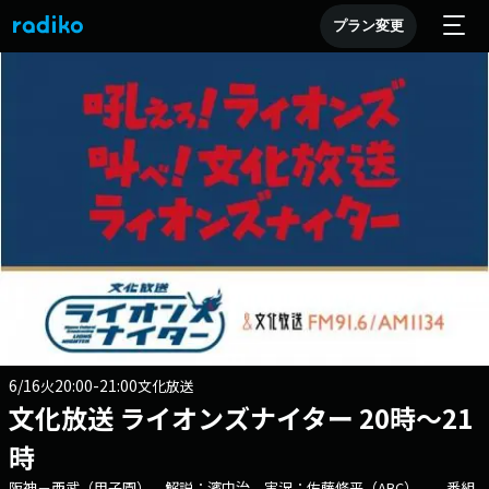
プラン変更
6/16
20:00-21:00
火
文化放送
文化放送 ライオンズナイター 20時～21
時
阪神－西武（甲子園） 解説：濱中治 実況：佐藤修平（ABC） 番組