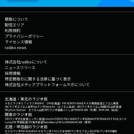
聴取について
配信エリア
利用規約
プライバシーポリシー
ライセンス情報
radiko news
株式会社radikoについて
ニュースリリース
採用情報
特定商取引に関する法律に基づく表示
株式会社メディアプラットフォームラボについて
北海道・東北のラジオ局
ＨＢＣラジオ
ＳＴＶラジオ
AIR-G'（FM北海道）
FM NORTH WAVE
ＲＡＢ青森放送
エフエム青森
IBCラジオ
エフエム岩手
tbcラジオ
Date fm（エフエム仙台）
ABSラジオ
エフエム秋田
YBC山形放送
Rhythm Station エフエム山形
RFCラジオ福島
ふくしまFM
NHK AM（札幌）
NHK AM（仙台）
関東のラジオ局
TBSラジオ
文化放送
ニッポン放送
interfm
TOKYO FM
J-WAVE
ラジオ日本
BAYFM78
NACK5
ＦＭヨコハマ
LuckyFM 茨城放送
CRT栃木放送
RadioBerry
FM GUNMA
NHK AM（東京）
北陸・甲信越のラジオ局
ＢＳＮラジオ
FM NIIGATA
ＫＮＢラジオ
ＦＭとやま
MROラジオ
エフエム石川
FBCラジオ
FM福井