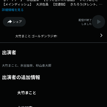
【メインディッシュ】 大沢在昌 【交遊録】 きたろう(タレント、俳
優) 番組メールフォーム： https://form.run/@golden X（旧
詳細情報を見る
Twitter）ページは「https://twitter.com/1134golden」 facebookページ
は「https://www.facebook.com/1134golden/」 “面白い”けれ
配信が終了
シェア
ど”真剣に”、”くだらない”けれど”正直に”。 価値観の急激な変化が迫ら
しました
れている今。 様々な歪みが生じ、いろいろな事件、難解な問題が日々起
こっています。 高齢者対策、団塊の世代の今後、少年犯罪、少子
化、・・・、細部では、コミュニケーションから生じる様々な事件、コン
大竹まこと ゴールデンラジオ!
プライアンスやモラルの問題、日本のあり方まで。 本当に大事なこと
は、”今”、”時代”に注目してゆき、個人がいろいろな問題に疑問を持ち、
考え、行動する事です。 「大竹まことゴールデンラジオ！」は、”大竹
出演者
まこと同世代”を中心に、全世代の男女に向けてお送りします。 厳しい
時代に、”頑張って生きている人たち”を応援し、番組を通じて楽しいこ
と、素敵に生きることを提案、日々変化するニュースを扱いながら、エン
大竹まこと、水谷加奈、砂山圭大郎
タテインメントの心を忘れずに、”筋”の通った本気の発言をしてゆきま
す。 〒105-8002 文化放送 「ゴールデンラジオ」行き メールは
出演者の追加情報
golden@joqr.net 文化放送公式X（旧Twitter）アカウントは
「@joqrpr」 文化放送公式X（旧Twitter）ハッシュタグは「#文化放
送」 文化放送公式facebookページは
「https://www.facebook.com/1134joqr」 文化放送公式LINEは
大竹まこと
「@joqr_916」