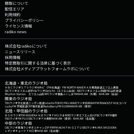
聴取について
配信エリア
利用規約
プライバシーポリシー
ライセンス情報
radiko news
株式会社radikoについて
ニュースリリース
採用情報
特定商取引に関する法律に基づく表示
株式会社メディアプラットフォームラボについて
北海道・東北のラジオ局
ＨＢＣラジオ
ＳＴＶラジオ
AIR-G'（FM北海道）
FM NORTH WAVE
ＲＡＢ青森放送
エフエム青森
IBCラジオ
エフエム岩手
tbcラジオ
Date fm（エフエム仙台）
ABSラジオ
エフエム秋田
YBC山形放送
Rhythm Station エフエム山形
RFCラジオ福島
ふくしまFM
NHK AM（札幌）
NHK AM（仙台）
関東のラジオ局
TBSラジオ
文化放送
ニッポン放送
interfm
TOKYO FM
J-WAVE
ラジオ日本
BAYFM78
NACK5
ＦＭヨコハマ
LuckyFM 茨城放送
CRT栃木放送
RadioBerry
FM GUNMA
NHK AM（東京）
北陸・甲信越のラジオ局
ＢＳＮラジオ
FM NIIGATA
ＫＮＢラジオ
ＦＭとやま
MROラジオ
エフエム石川
FBCラジオ
FM福井
YBSラジオ
FM FUJI
SBCラジオ
ＦＭ長野
NHK AM（東京）
NHK AM（名古屋）
中部のラジオ局
CBCラジオ
東海ラジオ
ぎふチャン
ZIP-FM
FM AICHI
ＦＭ ＧＩＦＵ
SBSラジオ
K-MIX SHIZUOKA
レディオキューブ ＦＭ三重
NHK AM（名古屋）