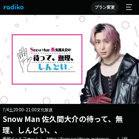
プラン変更
7/4
20:00-21:00
土
文化放送
Snow Man 佐久間大介の待って、無
理、しんどい、、
番組メールフォーム： https://form.run/@joqr-matemuri X（旧