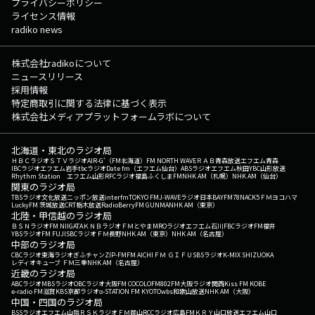
プライバシーポリシー
ライセンス情報
radiko news
株式会社radikoについて
ニュースリリース
採用情報
特定商取引に関する法律に基づく表示
株式会社メディアプラットフォームラボについて
北海道・東北のラジオ局
ＨＢＣラジオ
ＳＴＶラジオ
AIR-G'（FM北海道）
FM NORTH WAVE
ＲＡＢ青森放送
エフエム青森
IBCラジオ
エフエム岩手
tbcラジオ
Date fm（エフエム仙台）
ABSラジオ
エフエム秋田
YBC山形放送
Rhythm Station エフエム山形
RFCラジオ福島
ふくしまFM
NHK AM（札幌）
NHK AM（仙台）
関東のラジオ局
TBSラジオ
文化放送
ニッポン放送
interfm
TOKYO FM
J-WAVE
ラジオ日本
BAYFM78
NACK5
ＦＭヨコハマ
LuckyFM 茨城放送
CRT栃木放送
RadioBerry
FM GUNMA
NHK AM（東京）
北陸・甲信越のラジオ局
ＢＳＮラジオ
FM NIIGATA
ＫＮＢラジオ
ＦＭとやま
MROラジオ
エフエム石川
FBCラジオ
FM福井
YBSラジオ
FM FUJI
SBCラジオ
ＦＭ長野
NHK AM（東京）
NHK AM（名古屋）
中部のラジオ局
CBCラジオ
東海ラジオ
ぎふチャン
ZIP-FM
FM AICHI
ＦＭ ＧＩＦＵ
SBSラジオ
K-MIX SHIZUOKA
レディオキューブ ＦＭ三重
NHK AM（名古屋）
近畿のラジオ局
ABCラジオ
MBSラジオ
OBCラジオ大阪
FM COCOLO
FM802
FM大阪
ラジオ関西
Kiss FM KOBE
e-radio FM滋賀
KBS京都ラジオ
α-STATION FM KYOTO
wbs和歌山放送
NHK AM（大阪）
中国・四国のラジオ局
BSSラジオ
エフエム山陰
ＲＳＫラジオ
ＦＭ岡山
RCCラジオ
広島FM
ＫＲＹ山口放送
エフエム山口