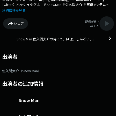
Twitter）ハッシュタグは「＃SnowMan ＃佐久間大介 ＃声優 #マテム
り」 X（旧Twitter）ページは
詳細情報を見る
「https://twitter.com/matemuri_916」 アニメ・声優オタクの
『佐久間大介』が文化放送A&Gに進出。自分の好きな『アニメ』『ゲー
配信が終了
シェア
ム』の話題はもちろん、あらゆるオタクな一面をあますところなくお届け
しました
します。 メールフォームはこちら→https://form.run/@joqr-
matemuri 文化放送公式X（旧Twitter）アカウントは「@joqrpr」
文化放送公式X（旧Twitter）ハッシュタグは「#文化放送」 文化放送公
Snow Man 佐久間大介の待って、無理、しんどい、、
式facebookページは 「https://www.facebook.com/1134joqr」 文化
放送公式LINEは「@joqr_916」
出演者
佐久間大介（Snow Man）
出演者の追加情報
Snow Man