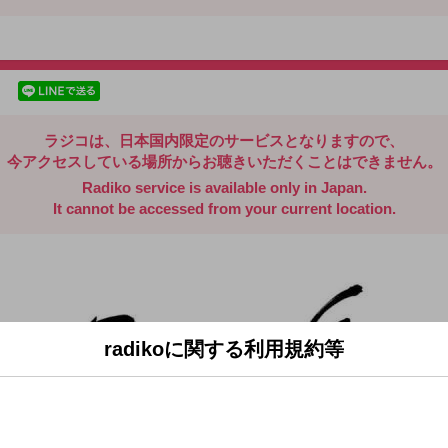
radiko.jp
facebookでシェア
lineでシェア
ラジコは、日本国内限定のサービスとなりますので、
今アクセスしている場所からお聴きいただくことはできません。
Radiko service is available only in Japan.
It cannot be accessed from your current location.
radikoに関する利用規約等