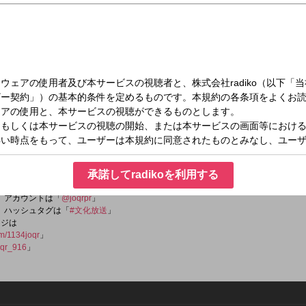
日）20:00～20:30
RLD
ding
承諾してradikoを利用する
er）アカウントは「
@joqrpr
」
er）ハッシュタグは「
#文化放送
」
ージは
om/1134joqr
」
qr_916
」