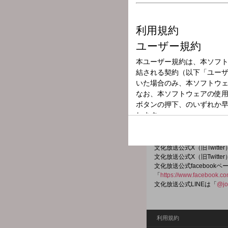
放送局
放送時間
2026年7月5日（
番組名
READING WO
番組メールフォーム：
https://form.run/@joqr-rea
文化放送公式X（旧Twitt
文化放送公式X（旧Twitt
文化放送公式facebookペ
「
https://www.facebook.c
文化放送公式LINEは「
@jo
利用規約