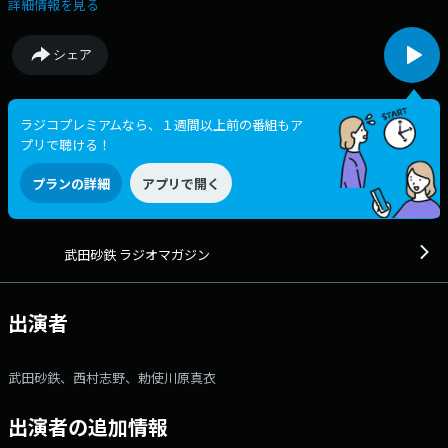
なたの耳の渇きを潤す"生放送 X：rm_joqr Xハッシュタグ： #ラジオマ
詳細情報を見る
ガジン メール：rm@joqr.net 番組メールフォーム：
https://form.joqr.co.jp/@rm916 X（旧Twitter）ハッシュタグは「#ラ
シェア
ジオマガジン」 X（旧Twitter）ページは
「https://x.com/rm_joqr」 政治、経済、芸能、カルチャー… 大
事なことから大事じゃなさそうなことまで・・・ライター武田砂鉄が”あ
なたの耳の渇きを潤す”3時間半の生ワイド番組 文化放送公式X（旧
ラジコプレミアムなら、１週間以上前の番組もア
Twitter）アカウントは「@joqrpr」 文化放送公式X（旧Twitter）ハッシ
プリで聴ける！
ュタグは「#文化放送」 文化放送公式facebookページは
「https://www.facebook.com/1134joqr」 文化放送公式LINEは
プランの詳細
アプリで開く
「@joqr_916」
武田砂鉄 ラジオマガジン
出演者
武田砂鉄、西村志野、勅使川原真衣
出演者の追加情報