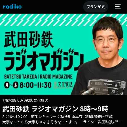
プラン変更
7/8
08:00-09:00
水
文化放送
武田砂鉄 ラジオマガジン 8時～9時
8：10～10：00 前半レギュラー：勅使川原真衣（組織開発研究家）
大事なことから大事じゃなさそうなことまで。 ライター武田砂鉄が"あ