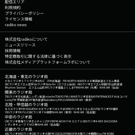
配信エリア
利用規約
プライバシーポリシー
ライセンス情報
radiko news
株式会社radikoについて
ニュースリリース
採用情報
特定商取引に関する法律に基づく表示
株式会社メディアプラットフォームラボについて
北海道・東北のラジオ局
ＨＢＣラジオ
ＳＴＶラジオ
AIR-G'（FM北海道）
FM NORTH WAVE
ＲＡＢ青森放送
エフエム青森
IBCラジオ
エフエム岩手
tbcラジオ
Date fm（エフエム仙台）
ABSラジオ
エフエム秋田
YBC山形放送
Rhythm Station エフエム山形
RFCラジオ福島
ふくしまFM
NHK AM（札幌）
NHK AM（仙台）
関東のラジオ局
TBSラジオ
文化放送
ニッポン放送
interfm
TOKYO FM
J-WAVE
ラジオ日本
BAYFM78
NACK5
ＦＭヨコハマ
LuckyFM 茨城放送
CRT栃木放送
RadioBerry
FM GUNMA
NHK AM（東京）
北陸・甲信越のラジオ局
ＢＳＮラジオ
FM NIIGATA
ＫＮＢラジオ
ＦＭとやま
MROラジオ
エフエム石川
FBCラジオ
FM福井
YBSラジオ
FM FUJI
SBCラジオ
ＦＭ長野
NHK AM（東京）
NHK AM（名古屋）
中部のラジオ局
CBCラジオ
東海ラジオ
ぎふチャン
ZIP-FM
FM AICHI
ＦＭ ＧＩＦＵ
SBSラジオ
K-MIX SHIZUOKA
レディオキューブ ＦＭ三重
NHK AM（名古屋）
近畿のラジオ局
ABCラジオ
MBSラジオ
OBCラジオ大阪
FM COCOLO
FM802
FM大阪
ラジオ関西
Kiss FM KOBE