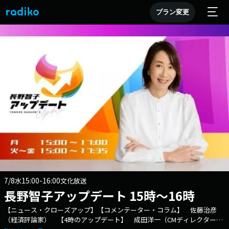
プラン変更
7/8
15:00-16:00
水
文化放送
長野智子アップデート 15時～16時
【ニュース・クローズアップ】【コメンテーター・コラム】 佐藤治彦
（経済評論家） 【4時のアップデート】 成田洋一（CMディレクター・