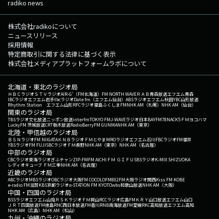
radiko news
株式会社radikoについて
ニュースリリース
採用情報
特定商取引に関する法律に基づく表示
株式会社メディアプラットフォームラボについて
北海道・東北のラジオ局
ＨＢＣラジオ
ＳＴＶラジオ
AIR-G'（FM北海道）
FM NORTH WAVE
ＲＡＢ青森放送
エフエム青森
IBCラジオ
エフエム岩手
tbcラジオ
Date fm（エフエム仙台）
ABSラジオ
エフエム秋田
YBC山形放送
Rhythm Station エフエム山形
RFCラジオ福島
ふくしまFM
NHK AM（札幌）
NHK AM（仙台）
関東のラジオ局
TBSラジオ
文化放送
ニッポン放送
interfm
TOKYO FM
J-WAVE
ラジオ日本
BAYFM78
NACK5
ＦＭヨコハマ
LuckyFM 茨城放送
CRT栃木放送
RadioBerry
FM GUNMA
NHK AM（東京）
北陸・甲信越のラジオ局
ＢＳＮラジオ
FM NIIGATA
ＫＮＢラジオ
ＦＭとやま
MROラジオ
エフエム石川
FBCラジオ
FM福井
YBSラジオ
FM FUJI
SBCラジオ
ＦＭ長野
NHK AM（東京）
NHK AM（名古屋）
中部のラジオ局
CBCラジオ
東海ラジオ
ぎふチャン
ZIP-FM
FM AICHI
ＦＭ ＧＩＦＵ
SBSラジオ
K-MIX SHIZUOKA
レディオキューブ ＦＭ三重
NHK AM（名古屋）
近畿のラジオ局
ABCラジオ
MBSラジオ
OBCラジオ大阪
FM COCOLO
FM802
FM大阪
ラジオ関西
Kiss FM KOBE
e-radio FM滋賀
KBS京都ラジオ
α-STATION FM KYOTO
wbs和歌山放送
NHK AM（大阪）
中国・四国のラジオ局
BSSラジオ
エフエム山陰
ＲＳＫラジオ
ＦＭ岡山
RCCラジオ
広島FM
ＫＲＹ山口放送
エフエム山口
ＪＲＴ四国放送
FM徳島
RNC西日本放送
FM香川
RNB南海放送
FM愛媛
RKC高知放送
エフエム高知
NHK AM（広島）
NHK AM（松山）
九州・沖縄のラジオ局