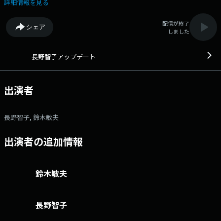
映画監督 ） 番組「X」 アカウントは「@update_joqr」
詳細情報を見る
https://x.com/update_joqr ハッシュタグ #長野智子アップデート
番組メールフォーム： https://form.run/@joqr-up X（旧Twitter）ハ
配信が終了
シェア
ッシュタグは「#長野智子アップデート」 X（旧Twitter）ページは
しました
「https://twitter.com/update_joqr」 月 15:00～17:00 火～金
15:00～17:35 パーソナリティ長野智子を中心に、政治・経済・カルチ
ャーなど様々なジャンルのスペシャルストともにお送りするニュース情報
長野智子アップデート
プログラム。 今日起きたニュースを生活者目線で丁寧に振り返りつつ、
最新情報もいち早くアップデート。 時に優しく、時に強く、 時に面白
く！世の中の動きを知り、次の一歩を考える共創型ラジオです。 文
出演者
化放送公式X（旧Twitter）アカウントは「@joqrpr」 文化放送公式X（旧
Twitter）ハッシュタグは「#文化放送」 文化放送公式facebookページ
は 「https://www.facebook.com/1134joqr」 文化放送公式LINEは
長野智子, 鈴木敏夫
「@joqr_916」
出演者の追加情報
鈴木敏夫
長野智子